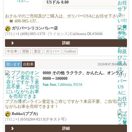
USドル 0.00
おクルマのご売却及びご購入は、ガリバーUSAにお任せ下さい!!!
☎ 408-985-137...
ガリバーシリコンバレー店
[TEL]
+1 (408) 985-1379
[ライセンス]
California DL#5668
詳細
中古車
買取
査定
ガリバー
Gulliver
買います
自動車
2026年07月08日(水)
0000 その他 ラクラク、かんたん、オンライ
ン査定！
0000～100000
San Jose
, California, 95134
ブブカのオンライン査定をご存じですか？来店不要、ご自宅にい
ながらお車を売却できます！
Bubka!(ブブカ)
[TEL]
+1 (650)284-9213(テキスト可）
詳細