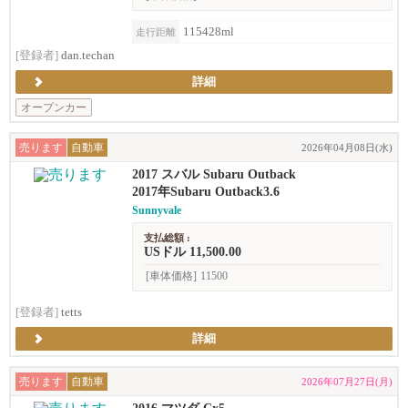
115428ml
走行距離
[登録者]
dan.techan
詳細
オープンカー
売ります
自動車
2026年04月08日(水)
2017 スバル Subaru Outback
2017年Subaru Outback3.6
Sunnyvale
支払総額 :
USドル 11,500.00
[車体価格]
11500
[登録者]
tetts
詳細
売ります
自動車
2026年07月27日(月)