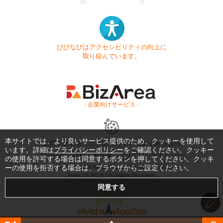
びびなびはアクセシビリティの向上に
取り組んでいます。
- 企業向けサービス -
本サイトでは、より良いサービス提供のため、クッキーを使用して
お問い合わせ
はじめてガイド
よくある質問
います。詳細は
プライバシーポリシー
をご確認ください。クッキー
利用規約
商標・著作権
プライバシーポリシー
の使用を許可する場合は同意するボタンを押してください。クッキ
ーの使用を拒否する場合は、ブラウザからご設定ください。
Copyright © 1999-2026 Vivid Navigation, Inc. All Rights Reserved.
Server US (42) @ Los Angeles Data Center