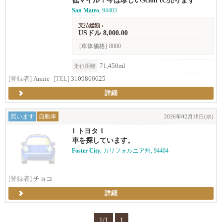
低マイル！今は珍しいScion tC売ります
San Mateo
, 94403
支払総額 :
USドル 8,000.00
[車体価格]
8000
71,450ml
走行距離
[登録者]
Annie
[TEL]
3109860625
詳細
買います
自動車
2026年02月18日(水)
1 トヨタ 1
車を探しています。
Foster City
, カリフォルニア州, 94404
[登録者]
チョコ
詳細
1/1
1