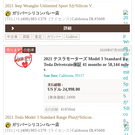
2021 Jeep Wrangler Unlimited Sport SがSilicon V...
ガリバーシリコンバレー店
[TEL]
+1 (408) 985-1379
[ライセンス]
California DL#5668
詳細
中古車
買取
査定
ガリバー
Gulliver
売ります
自動車
2026年07月10日(金)
2021 テスラモーターズ Model 3 Standard Ra
nge Plus
Tesla Drivetrain保証 41 months or 58,144 mile
s
San Jose
, California, 95117
支払総額 :
USドル 24,998.00
[車体価格]
24998
41856ml
走行距離
2021 Tesla Model 3 Standard Range PlusがSilicon...
ガリバーシリコンバレー店
[TEL]
+1 (408) 985-1379
[ライセンス]
California DL#5668