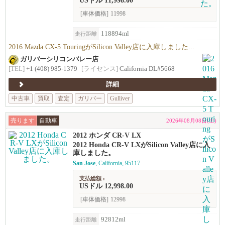
USドル 11,998.00
[車体価格]
11998
118894ml
走行距離
2016 Mazda CX-5 TouringがSilicon Valley店に入庫しました...
ガリバーシリコンバレー店
[TEL]
+1 (408) 985-1379
[ライセンス]
California DL#5668
詳細
中古車
買取
査定
ガリバー
Gulliver
売ります
自動車
2026年08月08日(土)
2012 ホンダ CR-V LX
2012 Honda CR-V LXがSilicon Valley店に入
庫しました。
San Jose
, California, 95117
支払総額 :
USドル 12,998.00
[車体価格]
12998
92812ml
走行距離