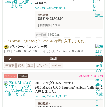
74 miles
San Jose
, California, 95117
支払総額 :
USドル 23,998.00
[車体価格]
23998
33626ml
走行距離
2023 Nissan Rogue SVがSilicon Valley店に入庫しました。
ガリバーシリコンバレー店
[TEL]
+1 (408) 985-1379
[ライセンス]
California DL#5668
詳細
中古車
買取
査定
ガリバー
Gulliver
売ります
自動車
2026年08月08日(土)
2016 マツダ CX-5 Touring
2016 Mazda CX-5 TouringがSilicon Valley店に
入庫しました。
San Jose
, California, 95117
支払総額 :