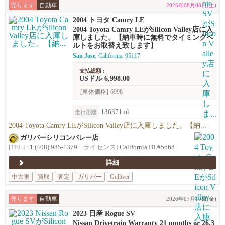
売ります
自動車
2026年08月08日(土)
2004 トヨタ Camry LE
2004 Toyota Camry LEがSilicon Valley店に入
庫しました。【納車時に無料でタイミングベ
ルトをお取替え致します】
San Jose
, California, 95117
支払総額 :
USドル 6,998.00
[車体価格]
6998
136371ml
走行距離
2004 Toyota Camry LEがSilicon Valley店に入庫しました。【納...
ガリバーシリコンバレー店
[TEL]
+1 (408) 985-1379
[ライセンス]
California DL#5668
詳細
中古車
買取
査定
ガリバー
Gulliver
売ります
自動車
2026年07月10日(金)
2023 日産 Rogue SV
Nissan Drivetrain Warranty 21 months or 26,3