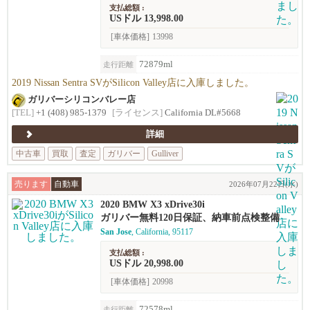
支払総額 :
USドル 13,998.00
[車体価格]
13998
72879ml
走行距離
2019 Nissan Sentra SVがSilicon Valley店に入庫しました。
ガリバーシリコンバレー店
[TEL]
+1 (408) 985-1379
[ライセンス]
California DL#5668
詳細
中古車
買取
査定
ガリバー
Gulliver
売ります
自動車
2026年07月22日(水)
2020 BMW X3 xDrive30i
ガリバー無料120日保証、納車前点検整備
San Jose
, California, 95117
支払総額 :
USドル 20,998.00
[車体価格]
20998
72578ml
走行距離