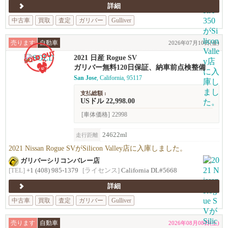
詳細
中古車
買取
査定
ガリバー
Gulliver
売ります
自動車
2026年07月10日(金)
2021 日産 Rogue SV
ガリバー無料120日保証、納車前点検整備
San Jose
, California, 95117
支払総額 :
USドル 22,998.00
[車体価格]
22998
24622ml
走行距離
2021 Nissan Rogue SVがSilicon Valley店に入庫しました。
ガリバーシリコンバレー店
[TEL]
+1 (408) 985-1379
[ライセンス]
California DL#5668
詳細
中古車
買取
査定
ガリバー
Gulliver
売ります
自動車
2026年08月08日(土)