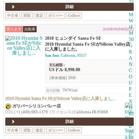
詳細
中古車
買取
査定
ガリバー
Gulliver
売ります
自動車
2026年08月08日(土)
2010 ヒュンダイ Santa Fe SE
2010 Hyundai Santa Fe SEがSilicon Valley店
に入庫しました。
San Jose
, California, 95117
支払総額 :
USドル 8,998.00
[車体価格]
8998
79791ml
走行距離
2010 Hyundai Santa Fe SEがSilicon Valley店に入庫しまし...
ガリバーシリコンバレー店
[TEL]
+1 (408) 985-1379
[ライセンス]
California DL#5668
詳細
中古車
買取
査定
ガリバー
Gulliver