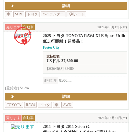
詳細
車
SUV
トヨタ
ハイランダー
3列シート
売ります
自動車
2026年06月17日(水)
2025 トヨタ TOYOTA RAV4 XLE Sport Utilit
y 4D
低走行距離！超美品！
Foster City
支払総額 :
USドル 37,600.00
[車体価格]
37600
8500ml
走行距離
[登録者]
Sa-Ya
詳細
TOYOTA
RAV4
トヨタ
車
AWD
売ります
自動車
2026年02月21日(土)
2011 トヨタ 2011 Scion tC