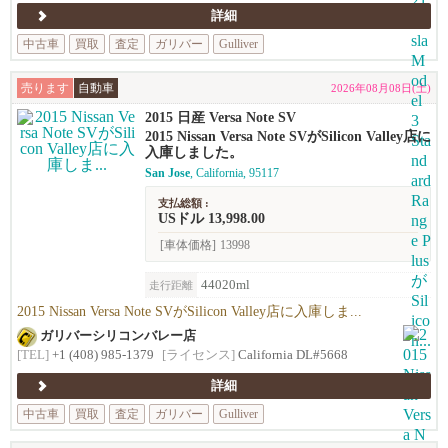
詳細
中古車
買取
査定
ガリバー
Gulliver
売ります
自動車
2026年08月08日(土)
2015 日産 Versa Note SV
2015 Nissan Versa Note SVがSilicon Valley店に
入庫しました。
San Jose
, California, 95117
支払総額 :
USドル 13,998.00
[車体価格]
13998
44020ml
走行距離
2015 Nissan Versa Note SVがSilicon Valley店に入庫しま...
ガリバーシリコンバレー店
[TEL]
+1 (408) 985-1379
[ライセンス]
California DL#5668
詳細
中古車
買取
査定
ガリバー
Gulliver