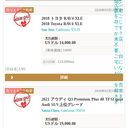
売ります
自動車
2026年05月13日(水)
2018 トヨタ RAV4 XLE
2018 Toyota RAV4 XLE
San Jose
, California, 95129
支払総額 :
USドル 14,000.00
[車体価格]
14000
124,000ml
走行距離
[登録者]
LVC
詳細
売ります
自動車
2026年02月15日(日)
2021 アウディ Q3 Premium Plus 40 TFSI quat
tro (2.0T)
Audi SUV上位グレード
Santa Clara
, California, 95054
支払総額 :
USドル 19,000.00