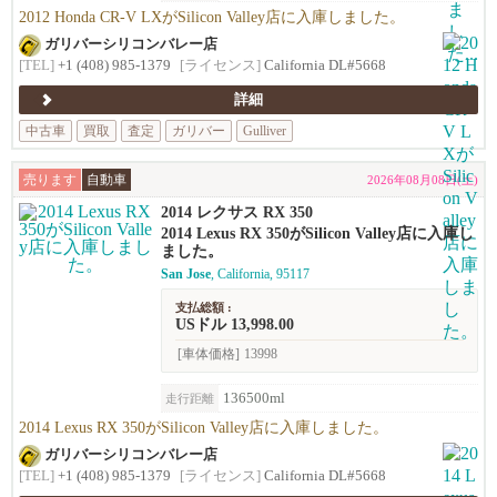
2012 Honda CR-V LXがSilicon Valley店に入庫しました。
ガリバーシリコンバレー店
[TEL]
+1 (408) 985-1379
[ライセンス]
California DL#5668
詳細
中古車
買取
査定
ガリバー
Gulliver
売ります
自動車
2026年08月08日(土)
2014 レクサス RX 350
2014 Lexus RX 350がSilicon Valley店に入庫し
ました。
San Jose
, California, 95117
支払総額 :
USドル 13,998.00
[車体価格]
13998
136500ml
走行距離
2014 Lexus RX 350がSilicon Valley店に入庫しました。
ガリバーシリコンバレー店
[TEL]
+1 (408) 985-1379
[ライセンス]
California DL#5668