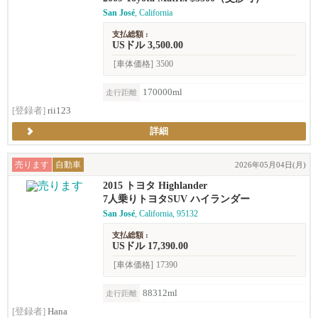
San José
, California
支払総額 :
USドル 3,500.00
[車体価格]
3500
170000ml
走行距離
[登録者]
rii123
詳細
売ります
自動車
2026年05月04日(月)
2015 トヨタ Highlander
7人乗りトヨタSUV ハイランダー
San José
, California, 95132
支払総額 :
USドル 17,390.00
[車体価格]
17390
88312ml
走行距離
[登録者]
Hana