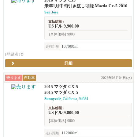
2016 マツダ Cx5
来年1月中旬引き渡し可能 Mazda Cx-5 2016
San Jose
支払総額 :
USドル 9,900.00
[車体価格]
9900
107000ml
走行距離
[登録者]
Y
詳細
売ります
自動車
2026年03月04日(水)
2015 マツダ CX-5
2015 マツダ CX-5
Sunnyvale
, California, 94084
支払総額 :
USドル 9,800.00
[車体価格]
9800
112000ml
走行距離