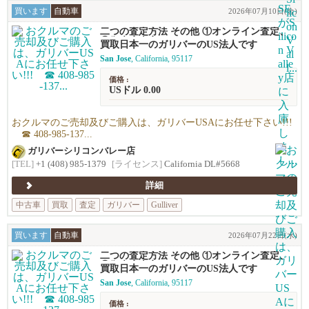
買います
自動車
2026年07月10日(金)
二つの査定方法 その他 ①オンライン査定、
②御来店査定
買取日本一のガリバーのUS法人です
San Jose
, California, 95117
価格 :
USドル 0.00
おクルマのご売却及びご購入は、ガリバーUSAにお任せ下さい!!!
☎ 408-985-137...
ガリバーシリコンバレー店
[TEL]
+1 (408) 985-1379
[ライセンス]
California DL#5668
詳細
中古車
買取
査定
ガリバー
Gulliver
買います
自動車
2026年07月22日(水)
二つの査定方法 その他 ①オンライン査定、
②御来店査定
買取日本一のガリバーのUS法人です
San Jose
, California, 95117
価格 :