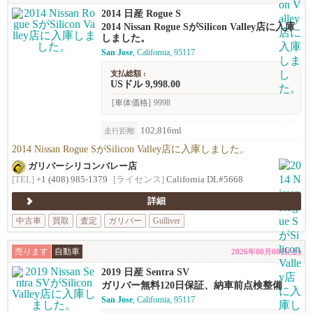
2014 日産 Rogue S
2014 Nissan Rogue SがSilicon Valley店に入庫
しました。
San Jose
, California, 95117
支払総額 :
USドル 9,998.00
[車体価格]
9998
102,816ml
走行距離
2014 Nissan Rogue SがSilicon Valley店に入庫しました。
ガリバーシリコンバレー店
[TEL]
+1 (408) 985-1379
[ライセンス]
California DL#5668
詳細
中古車
買取
査定
ガリバー
Gulliver
売ります
自動車
2026年08月08日(土)
2019 日産 Sentra SV
ガリバー無料120日保証、納車前点検整備
San Jose
, California, 95117