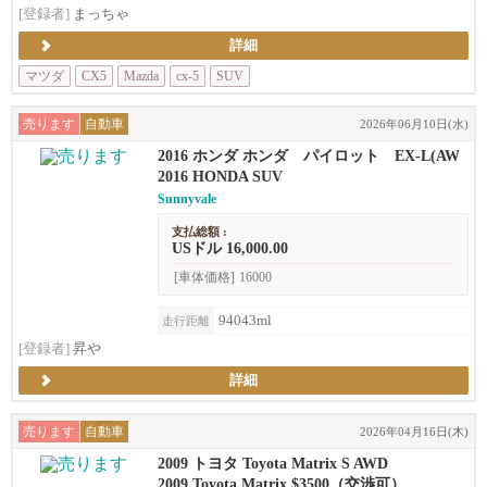
[登録者]
まっちゃ
詳細
マツダ
CX5
Mazda
cx-5
SUV
売ります
自動車
2026年06月10日(水)
2016 ホンダ ホンダ パイロット EX-L(AW
D)
2016 HONDA SUV
Sunnyvale
支払総額 :
USドル 16,000.00
[車体価格]
16000
94043ml
走行距離
[登録者]
昇や
詳細
売ります
自動車
2026年04月16日(木)
2009 トヨタ Toyota Matrix S AWD
2009 Toyota Matrix $3500（交渉可）