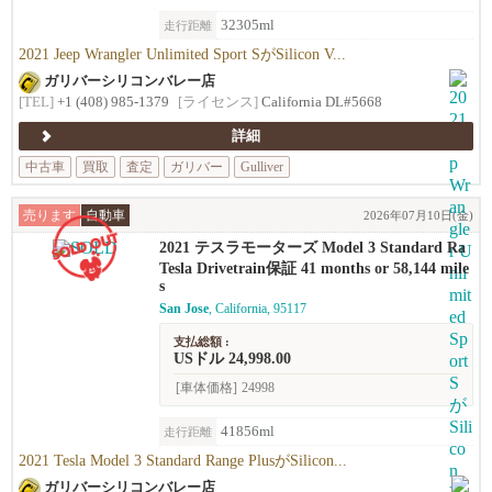
32305ml
走行距離
2021 Jeep Wrangler Unlimited Sport SがSilicon V...
ガリバーシリコンバレー店
[TEL]
+1 (408) 985-1379
[ライセンス]
California DL#5668
詳細
中古車
買取
査定
ガリバー
Gulliver
売ります
自動車
2026年07月10日(金)
2021 テスラモーターズ Model 3 Standard Ra
nge Plus
Tesla Drivetrain保証 41 months or 58,144 mile
s
San Jose
, California, 95117
支払総額 :
USドル 24,998.00
[車体価格]
24998
41856ml
走行距離
2021 Tesla Model 3 Standard Range PlusがSilicon...
ガリバーシリコンバレー店