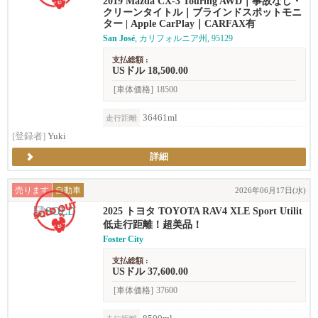
2019 Mazda CX-3 Touring AWD｜事故なし・
クリーンタイトル｜ブラインドスポットモニ
ター | Apple CarPlay｜CARFAX有
San José
, カリフォルニア州, 95129
支払総額 :
USドル 18,500.00
[車体価格]
18500
36461ml
走行距離
[登録者]
Yuki
詳細
売ります
自動車
2026年06月17日(水)
2025 トヨタ TOYOTA RAV4 XLE Sport Utilit
y 4D
低走行距離！超美品！
Foster City
支払総額 :
USドル 37,600.00
[車体価格]
37600