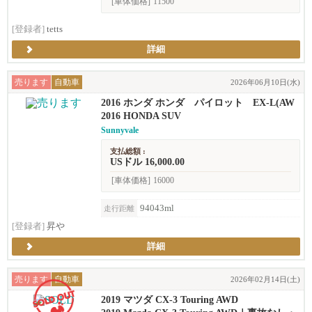
[車体価格]
11500
[登録者]
tetts
詳細
売ります
自動車
2026年06月10日(水)
2016 ホンダ ホンダ パイロット EX-L(AW
D)
2016 HONDA SUV
Sunnyvale
支払総額 :
USドル 16,000.00
[車体価格]
16000
94043ml
走行距離
[登録者]
昇や
詳細
売ります
自動車
2026年02月14日(土)
2019 マツダ CX-3 Touring AWD