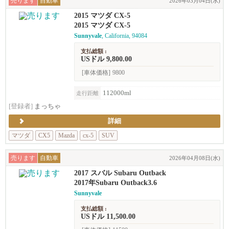
売ります
自動車
2026年03月04日(水)
2015 マツダ CX-5
2015 マツダ CX-5
Sunnyvale
, California, 94084
支払総額 :
USドル 9,800.00
[車体価格]
9800
112000ml
走行距離
[登録者]
まっちゃ
詳細
マツダ
CX5
Mazda
cx-5
SUV
売ります
自動車
2026年04月08日(水)
2017 スバル Subaru Outback
2017年Subaru Outback3.6
Sunnyvale
支払総額 :
USドル 11,500.00