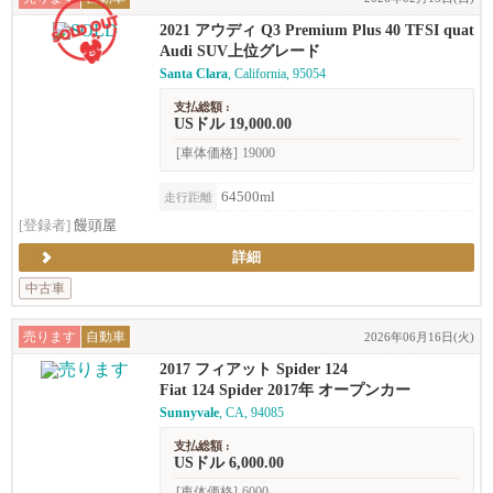
2021 アウディ Q3 Premium Plus 40 TFSI quat
tro (2.0T)
Audi SUV上位グレード
Santa Clara
, California, 95054
支払総額 :
USドル 19,000.00
[車体価格]
19000
64500ml
走行距離
[登録者]
饅頭屋
詳細
中古車
売ります
自動車
2026年06月16日(火)
2017 フィアット Spider 124
Fiat 124 Spider 2017年 オープンカー
Sunnyvale
, CA, 94085
支払総額 :
USドル 6,000.00
[車体価格]
6000