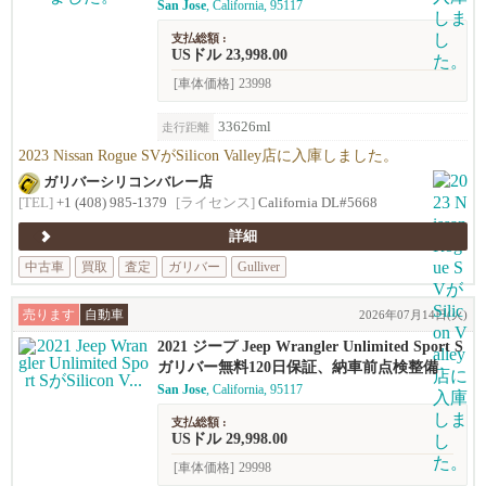
San Jose
, California, 95117
支払総額 :
USドル 23,998.00
[車体価格]
23998
33626ml
走行距離
2023 Nissan Rogue SVがSilicon Valley店に入庫しました。
ガリバーシリコンバレー店
[TEL]
+1 (408) 985-1379
[ライセンス]
California DL#5668
詳細
中古車
買取
査定
ガリバー
Gulliver
売ります
自動車
2026年07月14日(火)
2021 ジープ Jeep Wrangler Unlimited Sport S
ガリバー無料120日保証、納車前点検整備
San Jose
, California, 95117
支払総額 :
USドル 29,998.00
[車体価格]
29998