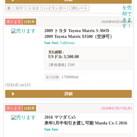
車
SUV
トヨタ
ハイランダー
3列シート
売ります
自動車
2026年04月16日(木)
2009 トヨタ Toyota Matrix S AWD
2009 Toyota Matrix $3500（交渉可）
San José
, California
支払総額 :
USドル 3,500.00
[車体価格]
3500
170000ml
走行距離
[登録者]
rii123
詳細
売ります
自動車
2026年07月27日(月)
2016 マツダ Cx5
来年1月中旬引き渡し可能 Mazda Cx-5 2016
San Jose