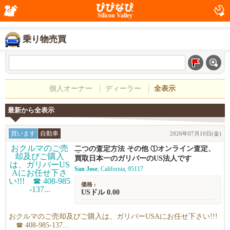
Silicon Valley
乗り物売買
個人オーナー
ディーラー
全表示
最新から全表示
買います
自動車
2026年07月10日(金)
二つの査定方法 その他 ①オンライン査定、
②御来店査定
買取日本一のガリバーのUS法人です
San Jose
, California, 95117
価格 :
USドル 0.00
おクルマのご売却及びご購入は、ガリバーUSAにお任せ下さい!!!
☎ 408-985-137...