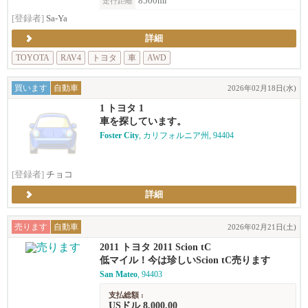
8500ml
走行距離
[登録者]
Sa-Ya
詳細
TOYOTA
RAV4
トヨタ
車
AWD
買います
自動車
2026年02月18日(水)
1 トヨタ 1
車を探しています。
Foster City
, カリフォルニア州, 94404
[登録者]
チョコ
詳細
売ります
自動車
2026年02月21日(土)
2011 トヨタ 2011 Scion tC
低マイル！今は珍しいScion tC売ります
San Mateo
, 94403
支払総額 :
USドル 8,000.00