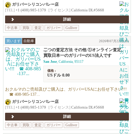
ガリバーシリコンバレー店
[TEL]
+1 (408) 985-1379
[ライセンス]
California DL#5668
詳細
中古車
買取
査定
ガリバー
Gulliver
買います
自動車
2026年07月22日(水)
二つの査定方法 その他 ①オンライン査定、
②御来店査定
買取日本一のガリバーのUS法人です
San Jose
, California, 95117
価格 :
USドル 0.00
おクルマのご売却及びご購入は、ガリバーUSAにお任せ下さい!!!
☎ 408-985-137...
ガリバーシリコンバレー店
[TEL]
+1 (408) 985-1379
[ライセンス]
California DL#5668
詳細
中古車
買取
査定
ガリバー
Gulliver