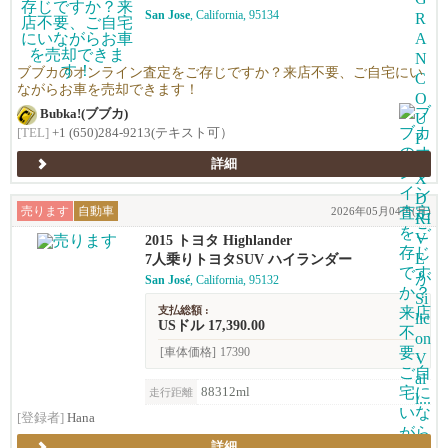
San Jose
, California, 95134
ブブカのオンライン査定をご存じですか？来店不要、ご自宅にい
ながらお車を売却できます！
Bubka!(ブブカ)
[TEL]
+1 (650)284-9213(テキスト可）
詳細
売ります
自動車
2026年05月04日(月)
2015 トヨタ Highlander
7人乗りトヨタSUV ハイランダー
San José
, California, 95132
支払総額 :
USドル 17,390.00
[車体価格]
17390
88312ml
走行距離
[登録者]
Hana
詳細