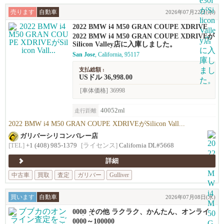
売ります
自動車
2026年07月22日(水)
2022 BMW i4 M50 GRAN COUPE XDRIVE
2022 BMW i4 M50 GRAN COUPE XDRIVEが
Silicon Valley店に入庫しました。
San Jose
, California, 95117
支払総額 :
USドル 36,998.00
[車体価格]
36998
40052ml
走行距離
2022 BMW i4 M50 GRAN COUPE XDRIVEがSilicon Vall...
ガリバーシリコンバレー店
[TEL]
+1 (408) 985-1379
[ライセンス]
California DL#5668
詳細
中古車
買取
査定
ガリバー
Gulliver
買います
自動車
2026年07月08日(水)
0000 その他 ラクラク、かんたん、オンライ
ン査定！
0000～100000