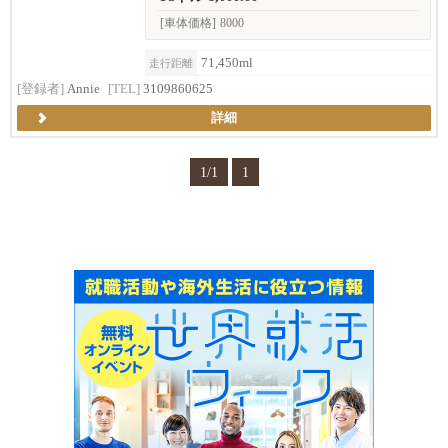
[車体価格]
8000
71,450ml
走行距離
[登録者]
Annie
[TEL]
3109860625
詳細
1/1
1