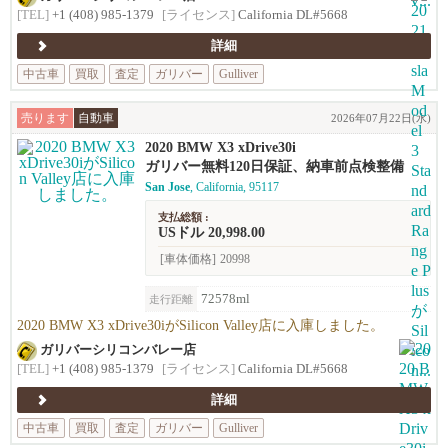
[TEL]
+1 (408) 985-1379
[ライセンス]
California DL#5668
詳細
中古車
買取
査定
ガリバー
Gulliver
売ります
自動車
2026年07月22日(水)
2020 BMW X3 xDrive30i
ガリバー無料120日保証、納車前点検整備
San Jose
, California, 95117
支払総額 :
USドル 20,998.00
[車体価格]
20998
72578ml
走行距離
2020 BMW X3 xDrive30iがSilicon Valley店に入庫しました。
ガリバーシリコンバレー店
[TEL]
+1 (408) 985-1379
[ライセンス]
California DL#5668
詳細
中古車
買取
査定
ガリバー
Gulliver