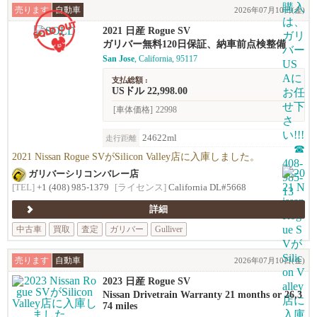
売ります
自動車
2026年07月10日(金)
2021 日産 Rogue SV
ガリバー無料120日保証、納車前点検整備
San Jose
, California, 95117
支払総額 :
USドル 22,998.00
[車体価格]
22998
24622ml
走行距離
2021 Nissan Rogue SVがSilicon Valley店に入庫しました。
ガリバーシリコンバレー店
[TEL]
+1 (408) 985-1379
[ライセンス]
California DL#5668
詳細
中古車
買取
査定
ガリバー
Gulliver
売ります
自動車
2026年07月10日(金)
2023 日産 Rogue SV
Nissan Drivetrain Warranty 21 months or 26,3
74 miles