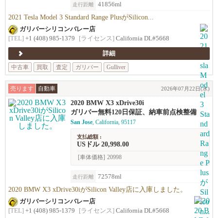
41856ml
走行距離
2021 Tesla Model 3 Standard Range PlusがSilicon...
ガリバーシリコンバレー店
[TEL]
+1 (408) 985-1379
[ライセンス]
California DL#5668
詳細
中古車
買取
査定
ガリバー
Gulliver
売ります
自動車
2026年07月22日(水)
2020 BMW X3 xDrive30i
ガリバー無料120日保証、納車前点検整備
San Jose
, California, 95117
支払総額 :
USドル 20,998.00
[車体価格]
20998
72578ml
走行距離
2020 BMW X3 xDrive30iがSilicon Valley店に入庫しました。
ガリバーシリコンバレー店
[TEL]
+1 (408) 985-1379
[ライセンス]
California DL#5668