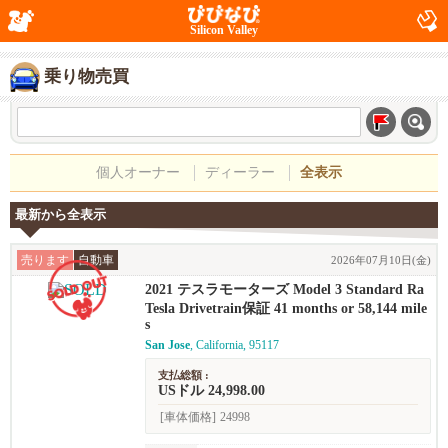
Silicon Valley
乗り物売買
個人オーナー
ディーラー
全表示
最新から全表示
売ります
自動車
2026年07月10日(金)
2021 テスラモーターズ Model 3 Standard Ra
nge Plus
Tesla Drivetrain保証 41 months or 58,144 mile
s
San Jose
, California, 95117
支払総額 :
USドル 24,998.00
[車体価格]
24998