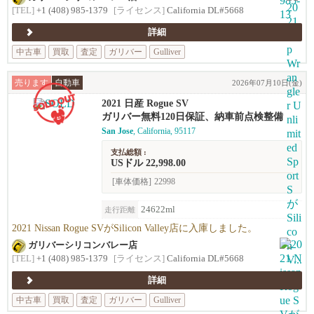
[TEL]
+1 (408) 985-1379
[ライセンス]
California DL#5668
詳細
中古車
買取
査定
ガリバー
Gulliver
売ります
自動車
2026年07月10日(金)
2021 日産 Rogue SV
ガリバー無料120日保証、納車前点検整備
San Jose
, California, 95117
支払総額 :
USドル 22,998.00
[車体価格]
22998
24622ml
走行距離
2021 Nissan Rogue SVがSilicon Valley店に入庫しました。
ガリバーシリコンバレー店
[TEL]
+1 (408) 985-1379
[ライセンス]
California DL#5668
詳細
中古車
買取
査定
ガリバー
Gulliver