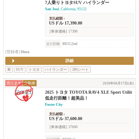
7人乗りトヨタSUV ハイランダー
San José
, California, 95132
支払総額 :
USドル 17,390.00
[車体価格]
17390
88312ml
走行距離
[登録者]
Hana
詳細
車
SUV
トヨタ
ハイランダー
3列シート
売ります
自動車
2026年06月17日(水)
2025 トヨタ TOYOTA RAV4 XLE Sport Utilit
y 4D
低走行距離！超美品！
Foster City
支払総額 :
USドル 37,600.00
[車体価格]
37600