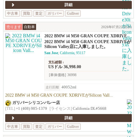
詳細
中古車
買取
査定
ガリバー
Gulliver
売ります
自動車
2026年07月22日(水)
2022 BMW i4 M50 GRAN COUPE XDRIVE
2022 BMW i4 M50 GRAN COUPE XDRIVEが
Silicon Valley店に入庫しました。
San Jose
, California, 95117
支払総額 :
USドル 36,998.00
[車体価格]
36998
40052ml
走行距離
2022 BMW i4 M50 GRAN COUPE XDRIVEがSilicon Vall...
ガリバーシリコンバレー店
[TEL]
+1 (408) 985-1379
[ライセンス]
California DL#5668
詳細
中古車
買取
査定
ガリバー
Gulliver