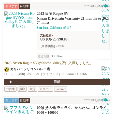
売ります
自動車
2026年07月10日(金)
2023 日産 Rogue SV
Nissan Drivetrain Warranty 21 months or 26,3
74 miles
San Jose
, California, 95117
支払総額 :
USドル 23,998.00
[車体価格]
23998
33626ml
走行距離
2023 Nissan Rogue SVがSilicon Valley店に入庫しました。
ガリバーシリコンバレー店
[TEL]
+1 (408) 985-1379
[ライセンス]
California DL#5668
詳細
中古車
買取
査定
ガリバー
Gulliver
買います
自動車
2026年07月08日(水)
0000 その他 ラクラク、かんたん、オンライ
ン査定！
0000～100000