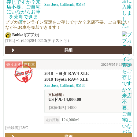
San Jose
, California, 95134
ブブカのオンライン査定をご存じですか？来店不要、ご自宅にい
ながらお車を売却できます！
Bubka!(ブブカ)
[TEL]
+1 (650)284-9213(テキスト可）
詳細
売ります
自動車
2026年05月13日(水)
2018 トヨタ RAV4 XLE
2018 Toyota RAV4 XLE
San Jose
, California, 95129
支払総額 :
USドル 14,000.00
[車体価格]
14000
124,000ml
走行距離
[登録者]
LVC
詳細