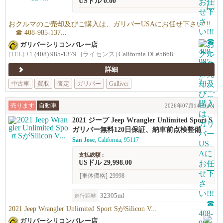
USドル 0.00
おクルマのご売却及びご購入は、ガリバーUSAにお任せ下さい!!!
☎ 408-985-137...
ガリバーシリコンバレー店
[TEL]
+1 (408) 985-1379
[ライセンス]
California DL#5668
詳細
中古車
買取
査定
ガリバー
Gulliver
売ります
自動車
2026年07月14日(火)
2021 ジープ Jeep Wrangler Unlimited Sport S
ガリバー無料120日保証、納車前点検整備
San Jose
, California, 95117
支払総額 :
USドル 29,998.00
[車体価格]
29998
32305ml
走行距離
2021 Jeep Wrangler Unlimited Sport SがSilicon V...
ガリバーシリコンバレー店