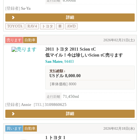
8500ml
走行距離
[登録者]
Sa-Ya
詳細
TOYOTA
RAV4
トヨタ
車
AWD
売ります
自動車
2026年02月21日(土)
2011 トヨタ 2011 Scion tC
低マイル！今は珍しいScion tC売ります
San Mateo
, 94403
支払総額 :
USドル 8,000.00
[車体価格]
8000
71,450ml
走行距離
[登録者]
Annie
[TEL]
3109860625
詳細
買います
自動車
2026年02月18日(水)
1 トヨタ 1