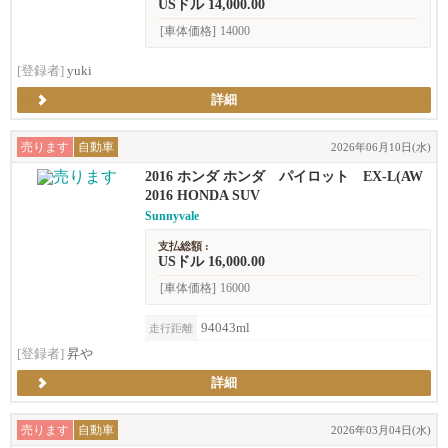
USドル 14,000.00
[車体価格]
14000
[登録者]
yuki
詳細
売ります
自動車
2026年06月10日(水)
2016 ホンダ ホンダ パイロット EX-L(AW
D)
2016 HONDA SUV
Sunnyvale
支払総額 :
USドル 16,000.00
[車体価格]
16000
94043ml
走行距離
[登録者]
昇や
詳細
売ります
自動車
2026年03月04日(水)