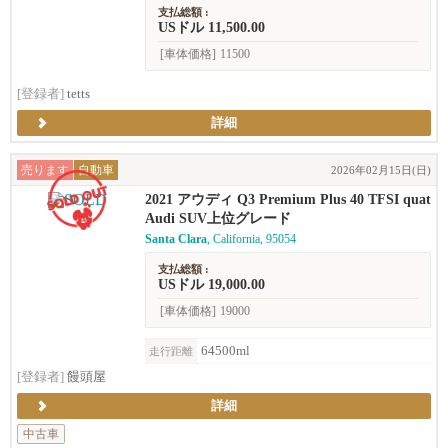
支払総額 :
USドル 11,500.00
[車体価格]
11500
[登録者]
tetts
詳細
売ります
自動車
2026年02月15日(日)
2021 アウディ Q3 Premium Plus 40 TFSI quat
tro (2.0T)
Audi SUV上位グレード
Santa Clara
, California, 95054
支払総額 :
USドル 19,000.00
[車体価格]
19000
64500ml
走行距離
[登録者]
饅頭屋
詳細
中古車