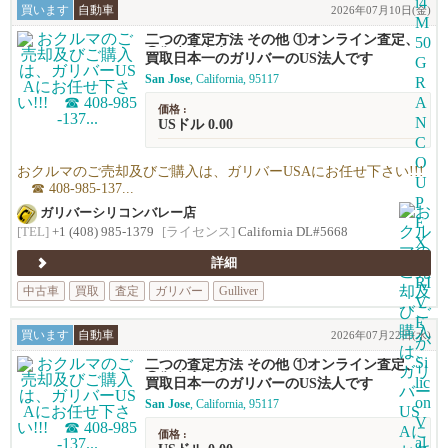
買います
自動車
2026年07月10日(金)
二つの査定方法 その他 ①オンライン査定、
②御来店査定
買取日本一のガリバーのUS法人です
San Jose
, California, 95117
価格 :
USドル 0.00
おクルマのご売却及びご購入は、ガリバーUSAにお任せ下さい!!!
☎ 408-985-137...
ガリバーシリコンバレー店
[TEL]
+1 (408) 985-1379
[ライセンス]
California DL#5668
詳細
中古車
買取
査定
ガリバー
Gulliver
買います
自動車
2026年07月22日(水)
二つの査定方法 その他 ①オンライン査定、
②御来店査定
買取日本一のガリバーのUS法人です
San Jose
, California, 95117
価格 :