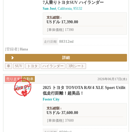
7人乗りトヨタSUV ハイランダー
San José
, California, 95132
支払総額 :
USドル 17,390.00
[車体価格]
17390
88312ml
走行距離
[登録者]
Hana
詳細
車
SUV
トヨタ
ハイランダー
3列シート
売ります
自動車
2026年06月17日(水)
2025 トヨタ TOYOTA RAV4 XLE Sport Utilit
y 4D
低走行距離！超美品！
Foster City
支払総額 :
USドル 37,600.00
[車体価格]
37600