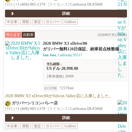
[TEL]
+1 (408) 985-1379
[ライセンス]
California DL#5668
詳細
中古車
買取
査定
ガリバー
Gulliver
売ります
自動車
2026年07月22日(水)
2020 BMW X3 xDrive30i
ガリバー無料120日保証、納車前点検整備
San Jose
, California, 95117
支払総額 :
USドル 20,998.00
[車体価格]
20998
72578ml
走行距離
2020 BMW X3 xDrive30iがSilicon Valley店に入庫しました。
ガリバーシリコンバレー店
[TEL]
+1 (408) 985-1379
[ライセンス]
California DL#5668
詳細
中古車
買取
査定
ガリバー
Gulliver