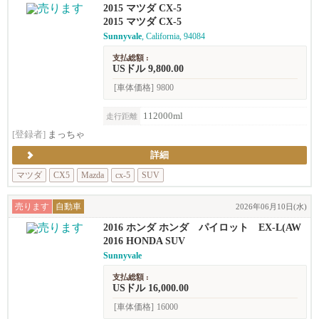
2015 マツダ CX-5
2015 マツダ CX-5
Sunnyvale
, California, 94084
支払総額 :
USドル 9,800.00
[車体価格]
9800
112000ml
走行距離
[登録者]
まっちゃ
詳細
マツダ
CX5
Mazda
cx-5
SUV
売ります
自動車
2026年06月10日(水)
2016 ホンダ ホンダ パイロット EX-L(AW
D)
2016 HONDA SUV
Sunnyvale
支払総額 :
USドル 16,000.00
[車体価格]
16000