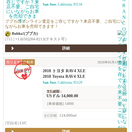
San Jose
, California, 95134
ブブカのオンライン査定をご存じですか？来店不要、ご自宅にい
ながらお車を売却できます！
Bubka!(ブブカ)
[TEL]
+1 (650)284-9213(テキスト可）
詳細
売ります
自動車
2026年05月13日(水)
2018 トヨタ RAV4 XLE
2018 Toyota RAV4 XLE
San Jose
, California, 95129
支払総額 :
USドル 14,000.00
[車体価格]
14000
124,000ml
走行距離
[登録者]
LVC
詳細