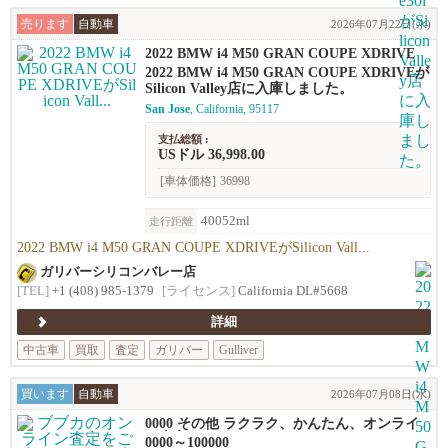
売ります
自動車
2026年07月22日(水)
2022 BMW i4 M50 GRAN COUPE XDRIVE
2022 BMW i4 M50 GRAN COUPE XDRIVEが
Silicon Valley店に入庫しました。
San Jose
, California, 95117
支払総額 :
USドル 36,998.00
[車体価格]
36998
40052ml
走行距離
2022 BMW i4 M50 GRAN COUPE XDRIVEがSilicon Vall...
ガリバーシリコンバレー店
[TEL]
+1 (408) 985-1379
[ライセンス]
California DL#5668
詳細
中古車
買取
査定
ガリバー
Gulliver
買います
自動車
2026年07月08日(水)
0000 その他 ラクラク、かんたん、オンライ
ン査定！
0000～100000