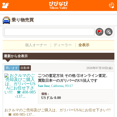
Silicon Valley
乗り物売買
個人オーナー
ディーラー
全表示
最新から全表示
買います
自動車
2026年07月10日(金)
二つの査定方法 その他 ①オンライン査定、
②御来店査定
買取日本一のガリバーのUS法人です
San Jose
, California, 95117
価格 :
USドル 0.00
おクルマのご売却及びご購入は、ガリバーUSAにお任せ下さい!!!
☎ 408-985-137...