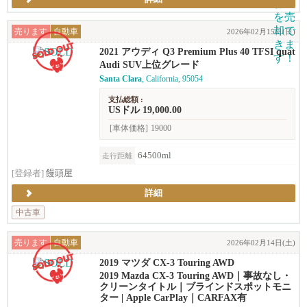
売ります
自動車
2026年02月15日(日)
2021 アウディ Q3 Premium Plus 40 TFSI quat
tro (2.0T)
Audi SUV上位グレード
Santa Clara
, California, 95054
支払総額 :
USドル 19,000.00
[車体価格]
19000
64500ml
走行距離
[登録者]
饅頭屋
詳細
中古車
売ります
自動車
2026年02月14日(土)
2019 マツダ CX-3 Touring AWD
2019 Mazda CX-3 Touring AWD｜事故なし・
クリーンタイトル｜ブラインドスポットモニ
ター | Apple CarPlay｜CARFAX有