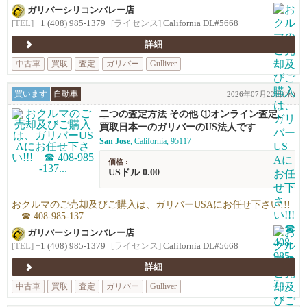
ガリバーシリコンバレー店
[TEL]
+1 (408) 985-1379
[ライセンス]
California DL#5668
詳細
中古車
買取
査定
ガリバー
Gulliver
買います
自動車
2026年07月22日(水)
二つの査定方法 その他 ①オンライン査定、
②御来店査定
買取日本一のガリバーのUS法人です
San Jose
, California, 95117
価格 :
USドル 0.00
おクルマのご売却及びご購入は、ガリバーUSAにお任せ下さい!!!
☎ 408-985-137...
ガリバーシリコンバレー店
[TEL]
+1 (408) 985-1379
[ライセンス]
California DL#5668
詳細
中古車
買取
査定
ガリバー
Gulliver