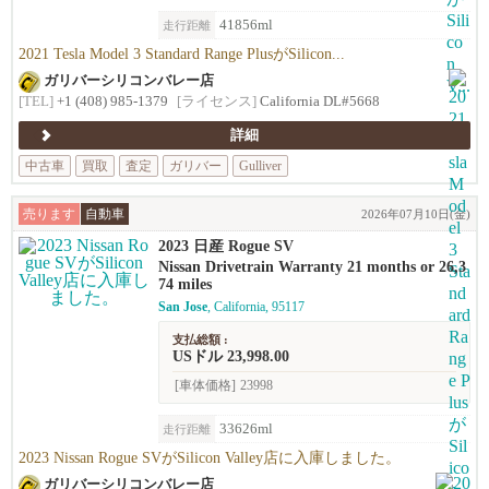
41856ml
走行距離
2021 Tesla Model 3 Standard Range PlusがSilicon...
ガリバーシリコンバレー店
[TEL]
+1 (408) 985-1379
[ライセンス]
California DL#5668
詳細
中古車
買取
査定
ガリバー
Gulliver
売ります
自動車
2026年07月10日(金)
2023 日産 Rogue SV
Nissan Drivetrain Warranty 21 months or 26,3
74 miles
San Jose
, California, 95117
支払総額 :
USドル 23,998.00
[車体価格]
23998
33626ml
走行距離
2023 Nissan Rogue SVがSilicon Valley店に入庫しました。
ガリバーシリコンバレー店