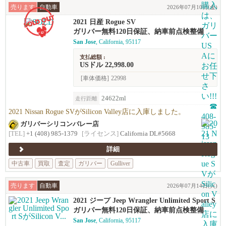
売ります
自動車
2026年07月10日(金)
2021 日産 Rogue SV
ガリバー無料120日保証、納車前点検整備
San Jose
, California, 95117
支払総額 :
USドル 22,998.00
[車体価格]
22998
24622ml
走行距離
2021 Nissan Rogue SVがSilicon Valley店に入庫しました。
ガリバーシリコンバレー店
[TEL]
+1 (408) 985-1379
[ライセンス]
California DL#5668
詳細
中古車
買取
査定
ガリバー
Gulliver
売ります
自動車
2026年07月14日(火)
2021 ジープ Jeep Wrangler Unlimited Sport S
ガリバー無料120日保証、納車前点検整備
San Jose
, California, 95117