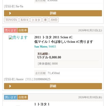
8500ml
走行距離
[登録者]
Sa-Ya
詳細
TOYOTA
RAV4
トヨタ
車
AWD
売ります
自動車
2026年02月21日(土)
2011 トヨタ 2011 Scion tC
低マイル！今は珍しいScion tC売ります
San Mateo
, 94403
支払総額 :
USドル 8,000.00
[車体価格]
8000
71,450ml
走行距離
[登録者]
Annie
[TEL]
3109860625
詳細
買います
自動車
2026年02月18日(水)
1 トヨタ 1