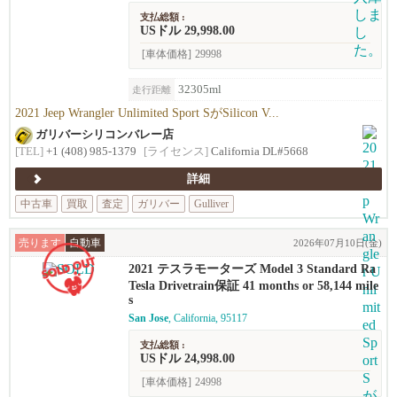
支払総額 :
USドル 29,998.00
[車体価格]
29998
32305ml
走行距離
2021 Jeep Wrangler Unlimited Sport SがSilicon V...
ガリバーシリコンバレー店
[TEL]
+1 (408) 985-1379
[ライセンス]
California DL#5668
詳細
中古車
買取
査定
ガリバー
Gulliver
売ります
自動車
2026年07月10日(金)
2021 テスラモーターズ Model 3 Standard Ra
nge Plus
Tesla Drivetrain保証 41 months or 58,144 mile
s
San Jose
, California, 95117
支払総額 :
USドル 24,998.00
[車体価格]
24998