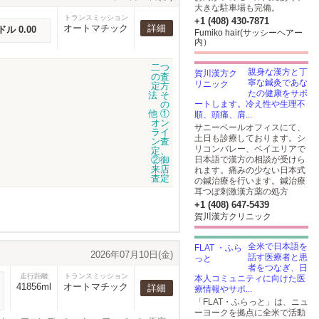
大きな駐車場も完備。
トランスミッション
+1 (408) 430-7871
オートマチック
詳細
ドル 0.00
Fumiko hair(サッシーヘアー
内）
親身な漢方と丁
寧な鍼灸であな
たの健康をサポ
ートします。冷え性や生理不
順、頭痛、肩...
サニーベールオフィスにて、
土日も診療しております。シ
リコンバレー、ベイエリアで
日本語で漢方の相談が受けら
れます。痛みの少ない日本式
の鍼治療を行います。鍼治療
耳つぼ刺激漢方薬の処方
+1 (408) 647-5439
賀川漢方クリニック
全米で日本語を
2026年07月10日(金)
話す医療者と患
者をつなぎ、日
走行距離
トランスミッション
本人コミュニティに向けた医
41856ml
オートマチック
詳細
療情報やサポ...
「FLAT・ふらっと」は、ニュ
ーヨークを拠点に全米で活動