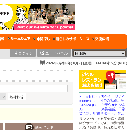
ログイン
ユーザパネル
2026年(令和8年) 8月7日金曜日 AM 09時59分 (PDT)
★ベイエリア2
条件指定
4年の実績だか
ら安心★ビジネ
ス英会話、日常
英会話、宿題サポート、英...
サンノゼにある英会話・講師
紹介サービスです。清潔感溢
動画で見る
れる学習環境、頼れる日本人