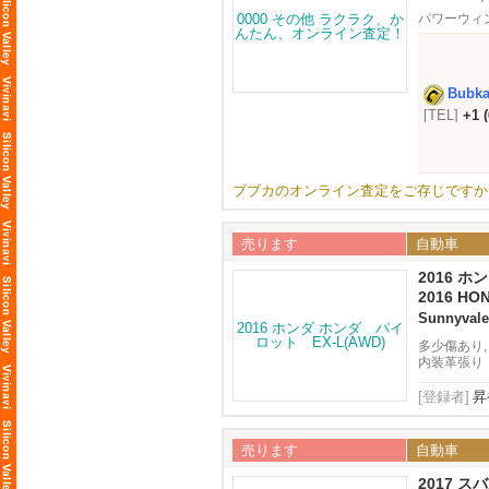
パワーウィ
Bubk
[TEL]
+1 
ト可）
ブブカのオンライン査定をご存じですか
売ります
自動車
2016 ホ
2016 HO
Sunnyvale
多少傷あり,
内装革張り
[登録者]
昇
売ります
自動車
2017 スバ