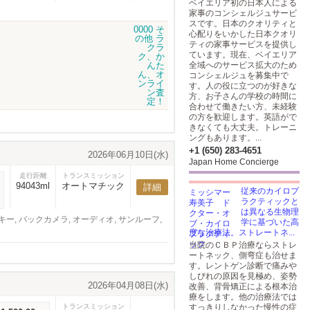
ベイエリア初の日本人による
家事のコンシェルジュサービ
スです。日本のクオリティと
心配りをいかした日本クオリ
ティの家事サービスを提供し
ています。現在、ベイエリア
全域へのサービス拡大のため
コンシェルジュを募集中で
す。人の役に立つのが好きな
方、お子さんの学校の時間に
合わせて働きたい方、未経験
の方を歓迎します。英語がで
きなくても大丈夫。トレーニ
ングもあります。...
+1 (650) 283-4651
2026年06月10日(水)
Japan Home Concierge
走行距離
トランスミッション
94043ml
オートマチック
詳細
従来のカイロプ
ラクティックと
は異なる生物理
ー, バックカメラ, オーディオ, サンルーフ,
学に基づいた高
度な治療法。ストレートネ...
当院のＣＢＰ治療ならストレ
ートネック、側弯症も治せま
す。レントゲン診断で痛みや
しびれの原因を見極め、姿勢
2026年04月08日(水)
改善、背骨矯正による根本治
療をします。他の治療法では
トランスミッション
すっきりしなかった慢性の症