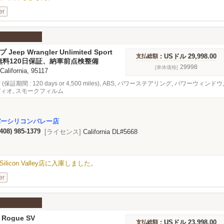
er
 Jeep Wrangler Unlimited Sport
: USドル 29,998.00
支払総額
無料120日保証、納車前点検整備
29998
[車体価格]
 California, 95117
 (保証期間 : 120 days or 4,500 miles), ABS, パワーステアリング, パワー
ディオ, スモークフィルム
バーシリコンバレー店
(408) 985-1379
[ライセンス]
California DL#5668
rt SがSilicon Valley店に入庫しました。
er
 Rogue SV
: USドル 23,998.00
支払総額