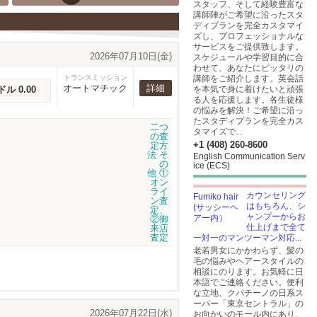
スタッフ、そして経験豊富な
講師陣がご希望に沿ったスタ
ディプランを完全カスタマイ
ズし、プロフェッショナルな
サービスをご提供致します。
2026年07月10日(金)
スケジュールや学習目的に合
わせて、あなたにピッタリの
トランスミッション
講師をご紹介します。英会話
オートマチック
詳細
ドル 0.00
を本気で身に着けたいと頑張
る人を応援します。各生徒様
の悩みを解決！ご希望に沿っ
たスタディプランを完全カス
タマイズで...
+1 (408) 260-8600
English Communication Serv
ice (ECS)
カウンセリング
はもちろん、シ
ャンプーからお
仕上げまで全て
一対一のマンツーマン対応...
老若男女にかかわらず、髪の
毛の悩みやヘアースタイルの
相談にのります。お気軽に日
本語でご連絡ください。便利
な立地、クパチーノの日系ス
ーパー「東京セントラル」の
2026年07月22日(水)
お向かいのモール内にあり、