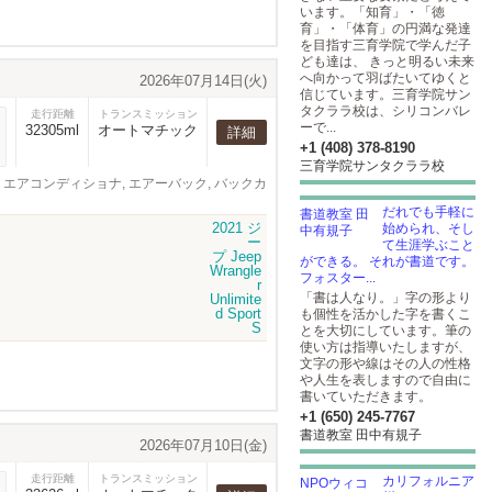
います。「知育」・「徳
育」・「体育」の円満な発達
を目指す三育学院で学んだ子
ども達は、 きっと明るい未来
へ向かって羽ばたいてゆくと
2026年07月14日(火)
信じています。三育学院サン
タクララ校は、シリコンバレ
走行距離
トランスミッション
ーで...
32305ml
オートマチック
詳細
+1 (408) 378-8190
三育学院サンタクララ校
ウィンドウ, エアコンディショナ, エアーバック, バックカ
だれでも手軽に
始められ、そし
て生涯学ぶこと
ができる。 それが書道です。
フォスター...
「書は人なり。」字の形より
も個性を活かした字を書くこ
とを大切にしています。筆の
使い方は指導いたしますが、
文字の形や線はその人の性格
や人生を表しますので自由に
書いていただきます。
+1 (650) 245-7767
書道教室 田中有規子
2026年07月10日(金)
走行距離
トランスミッション
カリフォルニア