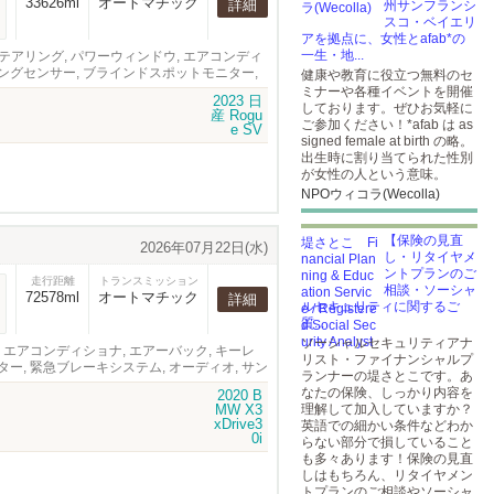
33626ml
オートマチック
詳細
州サンフランシ
スコ・ベイエリ
アを拠点に、女性とafab*の
一生・地...
 ABS, パワーステアリング, パワーウィンドウ, エアコンディ
ーキングセンサー, ブラインドスポットモニター,
健康や教育に役立つ無料のセ
ミナーや各種イベントを開催
しております。ぜひお気軽に
ご参加ください！*afab は as
signed female at birth の略。
出生時に割り当てられた性別
が女性の人という意味。
NPOウィコラ(Wecolla)
【保険の見直
2026年07月22日(水)
し・リタイヤメ
ントプランのご
走行距離
トランスミッション
相談・ソーシャ
72578ml
オートマチック
詳細
ルセキュリティに関するご
質...
ソーシャルセキュリティアナ
ィンドウ, エアコンディショナ, エアーバック, キーレ
リスト・ファイナンシャルプ
ター, 緊急ブレーキシステム, オーディオ, サン
ランナーの堤さとこです。あ
なたの保険、しっかり内容を
理解して加入していますか？
英語での細かい条件などわか
らない部分で損していること
も多々あります！保険の見直
しはもちろん、リタイヤメン
トプランのご相談やソーシャ