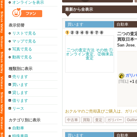
オンラインを表示
最新から全表示
買います
自動車
表示切替
リストで見る
二つの査
買取日本
マップで見る
San Jose
,
写真で見る
動画で見る
種類別に表示
ガリ
売ります
[TEL]
+1 
買います
貸します
借ります
リース
おクルマのご売却及びご購入は、ガリバーUSA
カテゴリ別に表示
中古車
買取
査定
ガリバー
Gulliv
自動車
買います
自動車
特殊車両