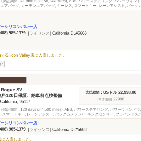
 (保証期間 : 41 months or 58,144 miles), ABS, パワーステアリング, パワ
ドエアバッグ, カーテンエアバッグ, キーレス, スマートキー, レーンアシスト, バッ
 アダプティブクルーズコントロール, 緊急ブレーキシステム, オーディオ, ナビゲーシ
バーシリコンバレー店
(408) 985-1379
[ライセンス]
California DL#5668
e PlusがSilicon Valley店に入庫しました。
er
 Rogue SV
: USドル 22,998.00
支払総額
無料120日保証、納車前点検整備
22998
[車体価格]
 California, 95117
 (保証期間 : 120 days or 4,500 miles), ABS, パワーステアリング, パワーウ
ス, スマートキー, レーンアシスト, バックカメラ, パーキングセンサー, ブライン
急ブレーキシステム, オーディオ
バーシリコンバレー店
(408) 985-1379
[ライセンス]
California DL#5668
alley店に入庫しました。