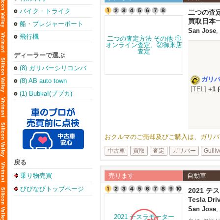
バイク・トライク
二つの査
買取日本
船・プレジャーボート
San Jose
,
飛行機
ディーラーで選ぶ
(8) ガリバーシリコンバ
レー店
ガリ
(8) AB auto town
[TEL]
+1 
(1) Bubka!(ブブカ)
おクルマのご売却及びご購入は、ガリバーUSA
中古車
買取
査定
ガリバー
Gulliv
戻る
乗り物売買
売ります
自動車
びびなびトップページ
2021 テス
Range Pl
Tesla Dr
miles
San Jose
,