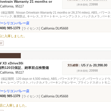
ivetrain Warranty 21 months or
les
23998
[車体価格]
 California, 95117
(保証期間 : Nissan Drivetrain Warranty 21 months or 26,374 miles),
アーバック, 衝突防止, キーレス, スマートキー, レーンアシスト, バックカメラ, パ
ブクルーズコントロール, 緊急ブレーキシステム, オーディオ
バーシリコンバレー店
(408) 985-1379
[ライセンス]
California DL#5668
alley店に入庫しました。
er
 X3 xDrive30i
: USドル 20,998.00
支払総額
無料120日保証、納車前点検整備
20998
[車体価格]
 California, 95117
 (保証期間 : 120 days or 4,500 miles), ABS, パワーステアリング, パワーウ
トキー, レーンアシスト, バックカメラ, パーキングセンサー, ブラインドスポットモニ
装革張り
バーシリコンバレー店
(408) 985-1379
[ライセンス]
California DL#5668
Valley店に入庫しました。