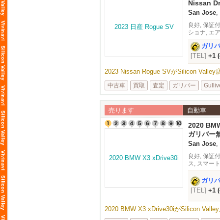
Nissan Dr
26,374 mi
San Jose
,
良好, 保証付 
ショナ, エ
アダプティ
ガリ
[TEL]
+1 
2023 Nissan Rogue SVがSilicon V
中古車
買取
査定
ガリバー
Gulliv
売ります
自動車
2020 BMW
ガリバー
San Jose
,
良好, 保証付
ス, スマー
ルーフ, 内
ガリ
[TEL]
+1 
2020 BMW X3 xDrive30iがSilicon 