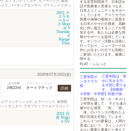
ーウィンドウ, エアコンディショナ, エアーバック, 衝突
する非営利団体で、日本語を
クカメラ, パーキングセンサー, ブラインドスポッ
話す医療者と患者をつなぎ、
ョン, サンルーフ, 内装革張り
日本人コミュニティをサポー
トしています。アメリカでの
医療や保険の複雑さに直面す
る日本人やその介護者、高齢
化に伴い孤立するシニアが増
加する中、私たちは必要な情
報やサポートを提供していま
す。オンライン活動も活発に
行っており、ニューヨーク以
外にお住まいの方でも気軽に
ご参加いただけます。健康に
関する...
FLAT ・ふらっと
2026年07月10日(金)
三育学院は「幸
せに生きる力」
走行距離
トランスミッション
を大切に育てま
24622ml
オートマチック
詳細
す。【幼稚部・
小学部・中学部】対面で保...
三育学院は、幼・小・中 の１
ィンドウ, エアコンディショナ, エアーバック, 衝突防
２年間を通して、 子ども達の
ドスポットモニター, アダプティブクルーズコント
健やかな成長、「知」「徳」
「体」のバランスの取れた人
間の完成を目指しています。
これら３つの要素は、人間の
育成において、 欠くことので
きない重要な要素だと考えて