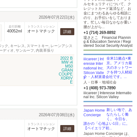
ルセキュリティについて、ク
レジットカード返済など、お
金にまつわるあらゆる相談に
2026年07月22日(水)
のり、お手伝いをしておりま
す。忙しい毎日なかなか重い
走行距離
トランスミッション
腰が上がら...
40052ml
オートマチック
詳細
+1 (714) 269-8892
堤さとこ Financial Plannin
g & Education Service / Regi
stered Social Security Analyst
バック, キーレス, スマートキー, レーンアシス
ーディオ, サンルーフ, 内装革張り
全米11拠点+東
京。アメリカ最
大のネットワー
クを持つ人材紹
介・人材派遣会社です。...
人・仕事・地域社会
+1 (408) 973-7890
iiicareer | Interesse Internatio
nal Inc. Silicon Valley
新しい地で、あ
なたらしく働
2026年07月08日(水)
く。 今日を、
誰かの「心地よい1日」に。
トランスミッション
【ベイエリア初...
オートマチック
詳細
Japan Home Concierge は、