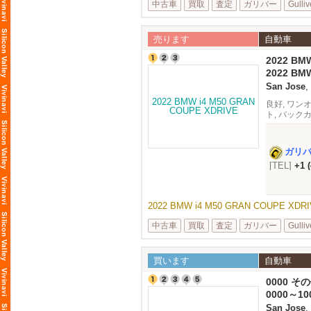
中古車
買取
査定
ガリバー
Gulliv
売ります
自動車
2022 BM
2022 BM
Silico
San Jose
,
良好, ワン
ト, バック
ガリ
[TEL]
+1 
2022 BMW i4 M50 GRAN COUPE XD
中古車
買取
査定
ガリバー
Gulliv
買います
自動車
0000 
0000～10
San Jose
,