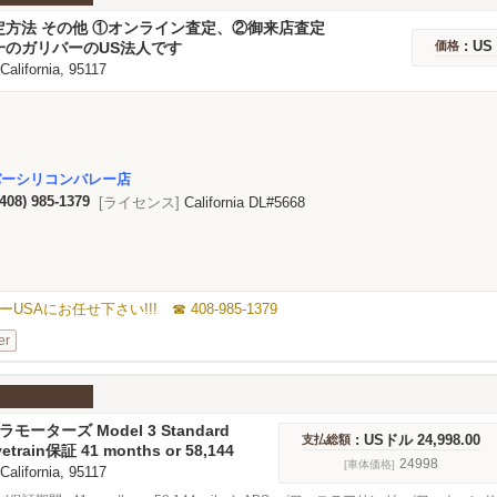
定方法 その他 ①オンライン査定、②御来店査定
: US
一のガリバーのUS法人です
価格
 California, 95117
バーシリコンバレー店
(408) 985-1379
[ライセンス]
California DL#5668
にお任せ下さい!!! ☎ 408-985-1379
er
ラモーターズ Model 3 Standard
: USドル 24,998.00
支払総額
us
ivetrain保証 41 months or 58,144
24998
[車体価格]
 California, 95117