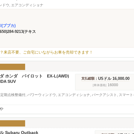
ンドウ, エアコンディショナ
a!(ブブカ)
(650)284-9213(テキス
？来店不要、ご自宅にいながらお車を売却できます！
ンダ ホンダ パイロット EX-L(AWD)
: USドル 16,000.00
支払総額
NDA SUV
16000
[車体価格]
 定期点検整備付, パワーウィンドウ, エアコンディショナ, パークアシスト, スマートキ
や
ル Subaru Outback