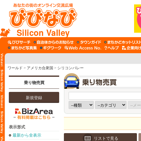
Silicon Valley
ワールド
>
アメリカ合衆国
>
シリコンバレー
乗り物売買
新規登録
表示形式
最新から全表示
リストで見る