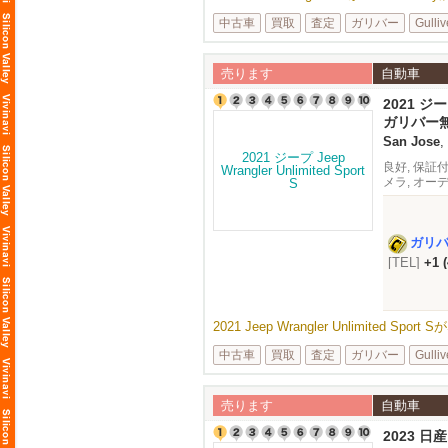
中古車
買取
査定
ガリバー
Gulliv
売ります
自動車
2021 ジープ
S
ガリバー
San Jose
,
良好, 保証付
メラ, オー
ガリ
[TEL]
+1 
2021 Jeep Wrangler Unlimited Spo
中古車
買取
査定
ガリバー
Gulliv
売ります
自動車
2023 日産