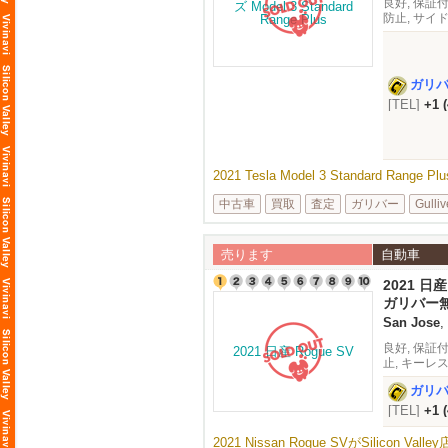
良好, 保証付
防止, サイ
トモニター,
ガリ
[TEL]
+1 
2021 Tesla Model 3 Standard Rang
中古車
買取
査定
ガリバー
Gulliv
売ります
自動車
2021 日産
ガリバー
San Jose
,
良好, 保証付
止, キーレ
ロール, 緊
ガリ
[TEL]
+1 
2021 Nissan Rogue SVがSilicon V