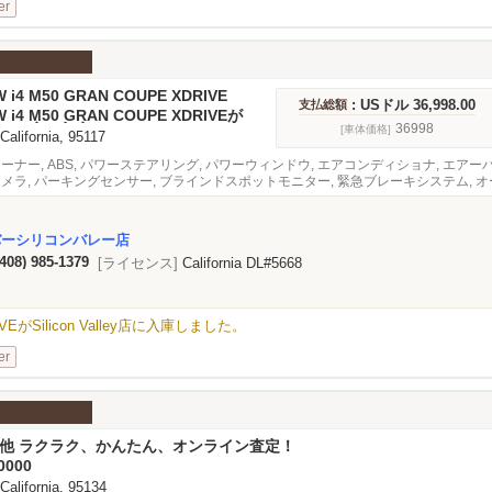
er
W i4 M50 GRAN COUPE XDRIVE
: USドル 36,998.00
支払総額
W i4 M50 GRAN COUPE XDRIVEが
n Valley店に入庫しました。
36998
[車体価格]
 California, 95117
オーナー, ABS, パワーステアリング, パワーウィンドウ, エアコンディショナ, エアー
カメラ, パーキングセンサー, ブラインドスポットモニター, 緊急ブレーキシステム, オ
バーシリコンバレー店
(408) 985-1379
[ライセンス]
California DL#5668
RIVEがSilicon Valley店に入庫しました。
er
その他 ラクラク、かんたん、オンライン査定！
0000
 California, 95134