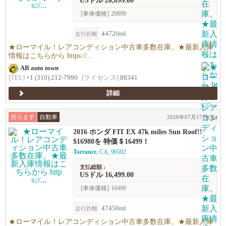
USドル 20,899.00
[車体価格]
20899
44720ml
走行距離
★ローマイル！レアコンディション中古車多数在庫。★最新入庫
情報はこちらから https://...
AB auto town
[TEL]
+1 (310) 212-7990
[ライセンス]
88341
詳細
売ります
自動車
2026年07月17日(金)
2016 ホンダ FIT EX 47k miles Sun Roof!!
$16980を 特価＄16499！
Torrance
, CA, 90502
支払総額 :
USドル 16,499.00
[車体価格]
16499
47458ml
走行距離
★ローマイル！レアコンディション中古車多数在庫。★最新入庫