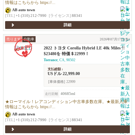
情報はこちらから https://...
AB auto town
[TEL]
+1 (310) 212-7990
[ライセンス]
88341
詳細
売ります
自動車
2026年07月17日(金)
2022 トヨタ Corolla Hybrid LE 40k Miles !!
$23480を 特価＄22999！
Torrance
, CA, 90502
支払総額 :
USドル 22,999.00
[車体価格]
22999
40685ml
走行距離
★ローマイル！レアコンディション中古車多数在庫。★最新入庫
情報はこちらから https://...
AB auto town
[TEL]
+1 (310) 212-7990
[ライセンス]
88341
詳細