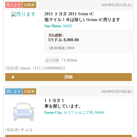
売ります
自動車
2026年02月21日(土)
2011 トヨタ 2011 Scion tC
低マイル！今は珍しいScion tC売ります
San Mateo
, 94403
支払総額 :
USドル 8,000.00
[車体価格]
8000
71,450ml
走行距離
[登録者]
Annie
[TEL]
3109860625
詳細
買います
自動車
2026年02月18日(水)
1 トヨタ 1
車を探しています。
Foster City
, カリフォルニア州, 94404
[登録者]
チョコ