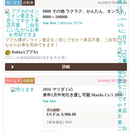
買います
自動車
2026年07月08日(水)
0000 その他 ラクラク、かんたん、オンライ
ン査定！
0000～100000
San Jose
, California, 95134
ブブカのオンライン査定をご存じですか？来店不要、ご自宅にい
ながらお車を売却できます！
Bubka!(ブブカ)
[TEL]
+1 (650)284-9213(テキスト可）
詳細
売ります
自動車
2026年07月27日(月)
2016 マツダ Cx5
来年1月中旬引き渡し可能 Mazda Cx-5 2016
San Jose
支払総額 :
USドル 9,900.00
[車体価格]
9900