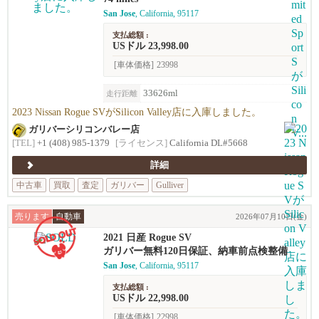
San Jose
, California, 95117
支払総額 :
USドル 23,998.00
[車体価格]
23998
33626ml
走行距離
2023 Nissan Rogue SVがSilicon Valley店に入庫しました。
ガリバーシリコンバレー店
[TEL]
+1 (408) 985-1379
[ライセンス]
California DL#5668
詳細
中古車
買取
査定
ガリバー
Gulliver
売ります
自動車
2026年07月10日(金)
2021 日産 Rogue SV
ガリバー無料120日保証、納車前点検整備
San Jose
, California, 95117
支払総額 :
USドル 22,998.00
[車体価格]
22998