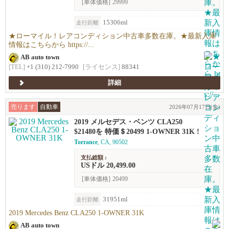
[車体価格]
29999
15306ml
走行距離
★ローマイル！レアコンディション中古車多数在庫。★最新入庫
情報はこちらから https://...
AB auto town
[TEL]
+1 (310) 212-7990
[ライセンス]
88341
詳細
売ります
自動車
2026年07月17日(金)
2019 メルセデス・ベンツ CLA250
$21480を 特価＄20499 1-OWNER 31K !
Torrance
, CA, 90502
支払総額 :
USドル 20,499.00
[車体価格]
20499
31951ml
走行距離
2019 Mercedes Benz CLA250 1-OWNER 31K
AB auto town