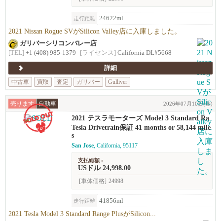
24622ml
走行距離
2021 Nissan Rogue SVがSilicon Valley店に入庫しました。
ガリバーシリコンバレー店
[TEL]
+1 (408) 985-1379
[ライセンス]
California DL#5668
詳細
中古車
買取
査定
ガリバー
Gulliver
売ります
自動車
2026年07月10日(金)
2021 テスラモーターズ Model 3 Standard Ra
nge Plus
Tesla Drivetrain保証 41 months or 58,144 mile
s
San Jose
, California, 95117
支払総額 :
USドル 24,998.00
[車体価格]
24998
41856ml
走行距離
2021 Tesla Model 3 Standard Range PlusがSilicon...