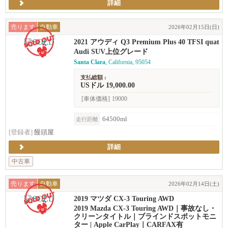
詳細
売ります
自動車
2026年02月15日(日)
2021 アウディ Q3 Premium Plus 40 TFSI quat
tro (2.0T)
Audi SUV上位グレード
Santa Clara
, California, 95054
支払総額 :
USドル 19,000.00
[車体価格]
19000
64500ml
走行距離
[登録者]
饅頭屋
詳細
中古車
売ります
自動車
2026年02月14日(土)
2019 マツダ CX-3 Touring AWD
2019 Mazda CX-3 Touring AWD｜事故なし・
クリーンタイトル｜ブラインドスポットモニ
ター | Apple CarPlay｜CARFAX有