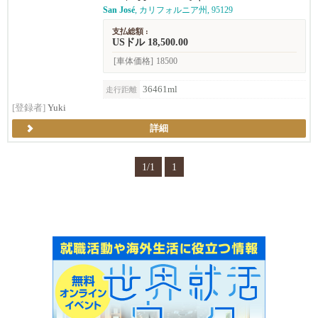
San José
, カリフォルニア州, 95129
支払総額 :
USドル 18,500.00
[車体価格]
18500
36461ml
走行距離
[登録者]
Yuki
詳細
1/1
1