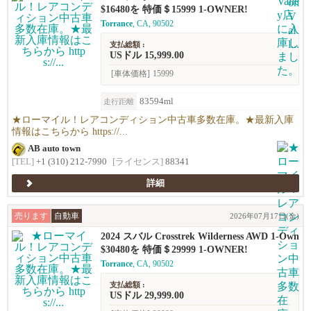
$16480を 特価＄15999 1-OWNER!
Torrance
, CA, 90502
支払総額 :
USドル 15,999.00
[車体価格]
15999
83594ml
走行距離
★ローマイル！レアコンディション中古車多数在庫。★最新入庫
情報はこちらから https://...
AB auto town
[TEL]
+1 (310) 212-7990
[ライセンス]
88341
詳細
売ります
自動車
2026年07月17日(金)
2024 スバル Crosstrek Wilderness AWD 1-Own
er!!
$30480を 特価＄29999 1-OWNER!
Torrance
, CA, 90502
支払総額 :
USドル 29,999.00