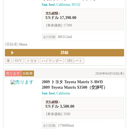
San José
, California, 95132
支払総額 :
USドル 17,390.00
[車体価格]
17390
88312ml
走行距離
[登録者]
Hana
詳細
車
SUV
トヨタ
ハイランダー
3列シート
売ります
自動車
2026年04月16日(木)
2009 トヨタ Toyota Matrix S AWD
2009 Toyota Matrix $3500（交渉可）
San José
, California
支払総額 :
USドル 3,500.00
[車体価格]
3500
170000ml
走行距離