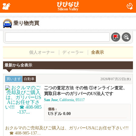
Silicon Valley
乗り物売買
個人オーナー
ディーラー
全表示
最新から全表示
買います
自動車
2026年07月22日(水)
二つの査定方法 その他 ①オンライン査定、
②御来店査定
買取日本一のガリバーのUS法人です
San Jose
, California, 95117
価格 :
USドル 0.00
おクルマのご売却及びご購入は、ガリバーUSAにお任せ下さい!!!
☎ 408-985-137...