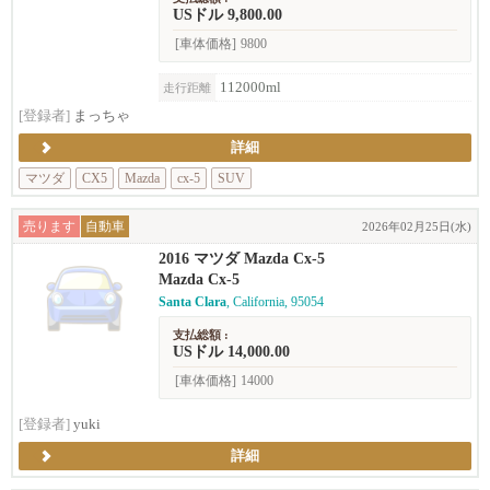
USドル 9,800.00
[車体価格]
9800
112000ml
走行距離
[登録者]
まっちゃ
詳細
マツダ
CX5
Mazda
cx-5
SUV
売ります
自動車
2026年02月25日(水)
2016 マツダ Mazda Cx-5
Mazda Cx-5
Santa Clara
, California, 95054
支払総額 :
USドル 14,000.00
[車体価格]
14000
[登録者]
yuki
詳細