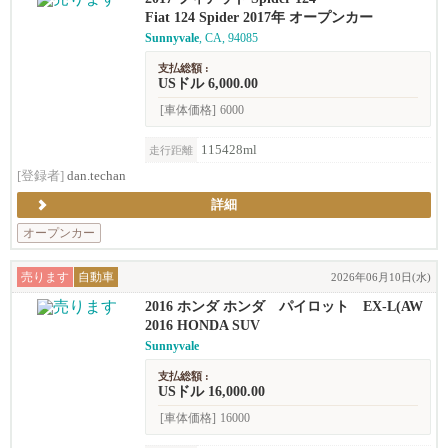
Fiat 124 Spider 2017年 オープンカー
Sunnyvale
, CA, 94085
支払総額 :
USドル 6,000.00
[車体価格]
6000
115428ml
走行距離
[登録者]
dan.techan
詳細
オープンカー
売ります
自動車
2026年06月10日(水)
2016 ホンダ ホンダ パイロット EX-L(AW
D)
2016 HONDA SUV
Sunnyvale
支払総額 :
USドル 16,000.00
[車体価格]
16000