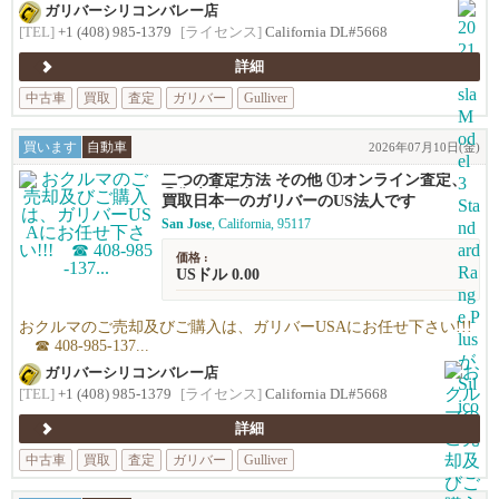
ガリバーシリコンバレー店
[TEL]
+1 (408) 985-1379
[ライセンス]
California DL#5668
詳細
中古車
買取
査定
ガリバー
Gulliver
買います
自動車
2026年07月10日(金)
二つの査定方法 その他 ①オンライン査定、
②御来店査定
買取日本一のガリバーのUS法人です
San Jose
, California, 95117
価格 :
USドル 0.00
おクルマのご売却及びご購入は、ガリバーUSAにお任せ下さい!!!
☎ 408-985-137...
ガリバーシリコンバレー店
[TEL]
+1 (408) 985-1379
[ライセンス]
California DL#5668
詳細
中古車
買取
査定
ガリバー
Gulliver