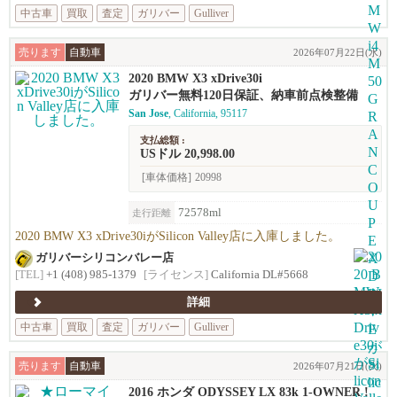
中古車
買取
査定
ガリバー
Gulliver
売ります
自動車
2026年07月22日(水)
2020 BMW X3 xDrive30i
ガリバー無料120日保証、納車前点検整備
San Jose
, California, 95117
支払総額 :
USドル 20,998.00
[車体価格]
20998
72578ml
走行距離
2020 BMW X3 xDrive30iがSilicon Valley店に入庫しました。
ガリバーシリコンバレー店
[TEL]
+1 (408) 985-1379
[ライセンス]
California DL#5668
詳細
中古車
買取
査定
ガリバー
Gulliver
売ります
自動車
2026年07月21日(火)
2016 ホンダ ODYSSEY LX 83k 1-OWNER !