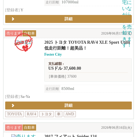
107000ml
走行距離
[登録者]
Y
詳細
売ります
自動車
2026年06月17日(水)
2025 トヨタ TOYOTA RAV4 XLE Sport Utilit
y 4D
低走行距離！超美品！
Foster City
支払総額 :
USドル 37,600.00
[車体価格]
37600
8500ml
走行距離
[登録者]
Sa-Ya
詳細
TOYOTA
RAV4
トヨタ
車
AWD
売ります
自動車
2026年06月16日(火)
2017 フィアット Spider 124