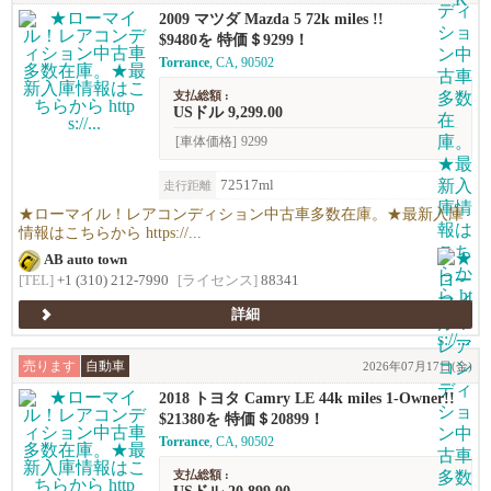
2009 マツダ Mazda 5 72k miles !!
$9480を 特価＄9299！
Torrance
, CA, 90502
支払総額 :
USドル 9,299.00
[車体価格]
9299
72517ml
走行距離
★ローマイル！レアコンディション中古車多数在庫。★最新入庫
情報はこちらから https://...
AB auto town
[TEL]
+1 (310) 212-7990
[ライセンス]
88341
詳細
売ります
自動車
2026年07月17日(金)
2018 トヨタ Camry LE 44k miles 1-Owner!!
$21380を 特価＄20899！
Torrance
, CA, 90502
支払総額 :