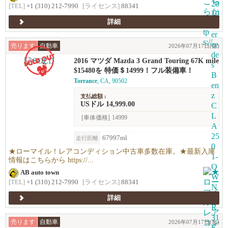
[TEL]
+1 (310) 212-7990
[ライセンス]
88341
詳細
売ります
自動車
2026年07月17日(金)
2016 マツダ Mazda 3 Grand Touring 67K mile
s !
$15480を 特価＄14999！フル装備車！
Torrance
, CA, 90502
支払総額 :
USドル 14,999.00
[車体価格]
14999
67997ml
走行距離
★ローマイル！レアコンディション中古車多数在庫。★最新入庫
情報はこちらから https://...
AB auto town
[TEL]
+1 (310) 212-7990
[ライセンス]
88341
詳細
売ります
自動車
2026年07月17日(金)