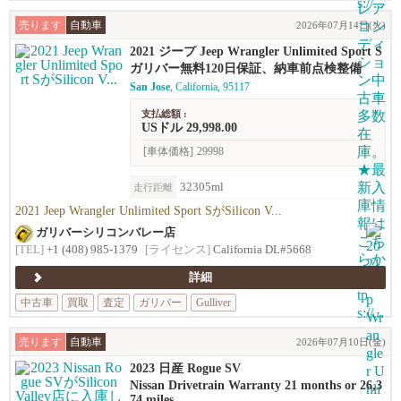
売ります
自動車
2026年07月14日(火)
2021 ジープ Jeep Wrangler Unlimited Sport S
ガリバー無料120日保証、納車前点検整備
San Jose
, California, 95117
支払総額 :
USドル 29,998.00
[車体価格]
29998
32305ml
走行距離
2021 Jeep Wrangler Unlimited Sport SがSilicon V...
ガリバーシリコンバレー店
[TEL]
+1 (408) 985-1379
[ライセンス]
California DL#5668
詳細
中古車
買取
査定
ガリバー
Gulliver
売ります
自動車
2026年07月10日(金)
2023 日産 Rogue SV
Nissan Drivetrain Warranty 21 months or 26,3
74 miles