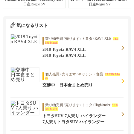
日産Rogue SV
日産Rogue SV
気になるリスト
乗り物売買
/
売ります
/
トヨタ
/
RAV4 XLE
14.1
5% Match
2018 Toyota RAV4 XLE
2018 Toyota RAV4 XLE
個人売買
/
売ります
/
キッチン・食品
13.93% Mat
ch
交渉中 日本食まとめ売り
乗り物売買
/
売ります
/
トヨタ
/
Highlander
13.8
3% Match
トヨタSUV 7人乗り ハイランダー
7人乗りトヨタSUV ハイランダー