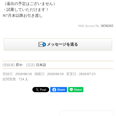
（遠出の予定はございません）
・試乗していただけます！
※7月末以降お引き渡し
Web Access No.
3658265
メッセージを送る
[登録者]
昇や
[言語]
日本語
登録日 :
2026/06/10
掲載日 :
2026/06/10
変更日 :
2026/07/23
総閲覧数 :
724 人
Share