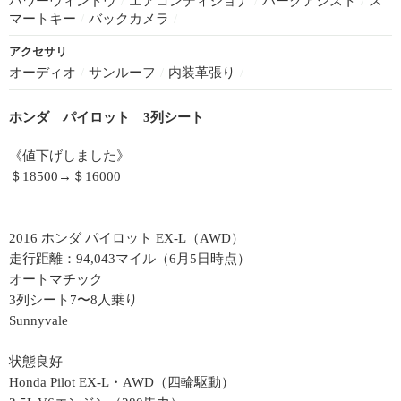
パワーウィンドウ
/
エアコンディショナ
/
パークアシスト
/
ス
マートキー
/
バックカメラ
/
アクセサリ
オーディオ
/
サンルーフ
/
内装革張り
/
ホンダ パイロット 3列シート
《値下げしました》
＄18500→＄16000
2016 ホンダ パイロット EX-L（AWD）
走行距離：94,043マイル（6月5日時点）
オートマチック
3列シート7〜8人乗り
Sunnyvale
状態良好
Honda Pilot EX-L・AWD（四輪駆動）