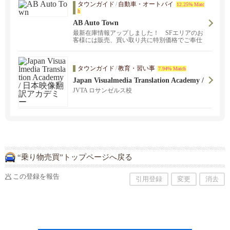
タウンガイド
/
自動車・オートバイ
12.25% Matc
h
AB Auto Town
最新在庫情報アップしました！ SFエリアのお
客様には販売、買い取り共に特別価格でご奉仕
させていただきます。 高価買取、中古車販売、
お客様のニーズにお応えしたサービスを提供い
たします。 ！
タウンガイド
/
教育・習い事
7.94% Match
Japan Visualmedia Translation Academy /
日本映像翻訳アカデミー
JVTA ロサンゼルス校
“乗り物売買”トップページへ戻る
この登録を報告
引用登録
変更
消去