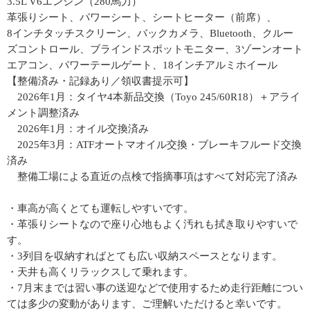
3.5L V6エンジン（280馬力）
革張りシート、パワーシート、シートヒーター（前席）、
8インチタッチスクリーン、バックカメラ、Bluetooth、クルー
ズコントロール、ブラインドスポットモニター、3ゾーンオート
エアコン、パワーテールゲート、18インチアルミホイール
【整備済み・記録あり／領収書提示可】
2026年1月：タイヤ4本新品交換（Toyo 245/60R18）＋アライ
メント調整済み
2026年1月：オイル交換済み
2025年3月：ATFオートマオイル交換・ブレーキフルード交換
済み
整備工場による直近の点検で指摘事項はすべて対応完了済み
・車高が高くとても運転しやすいです。
・革張りシートなので座り心地もよく汚れも拭き取りやすいで
す。
・3列目を収納すればとても広い収納スペースとなります。
・天井も高くリラックスして乗れます。
・7月末までは習い事の送迎などで使用するため走行距離につい
ては多少の変動があります、ご理解いただけると幸いです。