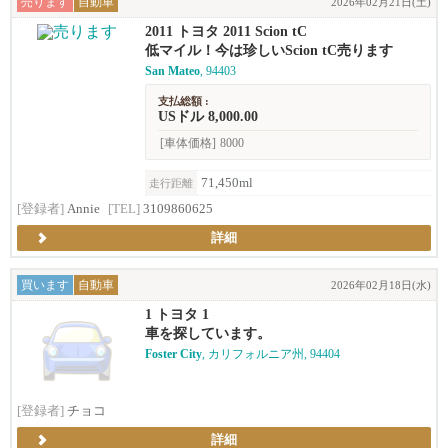
売ります
自動車
2026年02月21日(土)
2011 トヨタ 2011 Scion tC
低マイル！今は珍しいScion tC売ります
San Mateo
, 94403
支払総額 :
USドル 8,000.00
[車体価格]
8000
71,450ml
走行距離
[登録者]
Annie
[TEL]
3109860625
詳細
買います
自動車
2026年02月18日(水)
1 トヨタ 1
車を探しています。
Foster City
, カリフォルニア州, 94404
[登録者]
チョコ
詳細