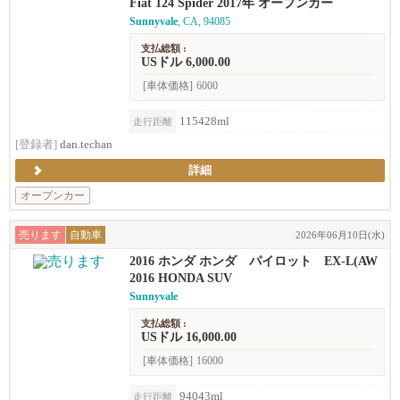
Fiat 124 Spider 2017年 オープンカー
Sunnyvale
, CA, 94085
支払総額 :
USドル 6,000.00
[車体価格]
6000
115428ml
走行距離
[登録者]
dan.techan
詳細
オープンカー
売ります
自動車
2026年06月10日(水)
2016 ホンダ ホンダ パイロット EX-L(AW
D)
2016 HONDA SUV
Sunnyvale
支払総額 :
USドル 16,000.00
[車体価格]
16000
94043ml
走行距離