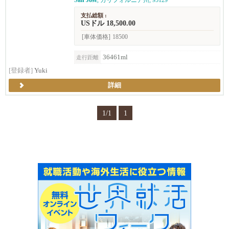
San José
, カリフォルニア州, 95129
支払総額 :
USドル 18,500.00
[車体価格]
18500
36461ml
走行距離
[登録者]
Yuki
詳細
1/1
1