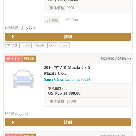
[車体価格]
9800
112000ml
走行距離
[登録者]
まっちゃ
詳細
マツダ
CX5
Mazda
cx-5
SUV
売ります
自動車
2026年02月25日(水)
2016 マツダ Mazda Cx-5
Mazda Cx-5
Santa Clara
, California, 95054
支払総額 :
USドル 14,000.00
[車体価格]
14000
[登録者]
yuki
詳細