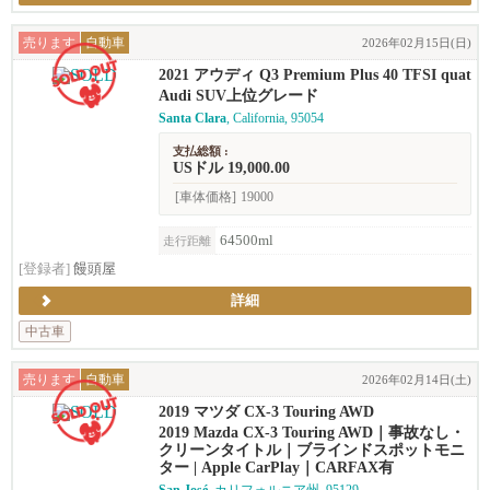
売ります
自動車
2026年02月15日(日)
2021 アウディ Q3 Premium Plus 40 TFSI quat
tro (2.0T)
Audi SUV上位グレード
Santa Clara
, California, 95054
支払総額 :
USドル 19,000.00
[車体価格]
19000
64500ml
走行距離
[登録者]
饅頭屋
詳細
中古車
売ります
自動車
2026年02月14日(土)
2019 マツダ CX-3 Touring AWD
2019 Mazda CX-3 Touring AWD｜事故なし・
クリーンタイトル｜ブラインドスポットモニ
ター | Apple CarPlay｜CARFAX有