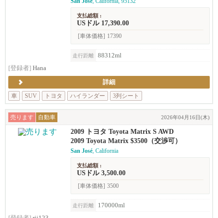
San José
, California, 95132
支払総額 :
USドル 17,390.00
[車体価格]
17390
88312ml
走行距離
[登録者]
Hana
詳細
車
SUV
トヨタ
ハイランダー
3列シート
売ります
自動車
2026年04月16日(木)
2009 トヨタ Toyota Matrix S AWD
2009 Toyota Matrix $3500（交渉可）
San José
, California
支払総額 :
USドル 3,500.00
[車体価格]
3500
170000ml
走行距離