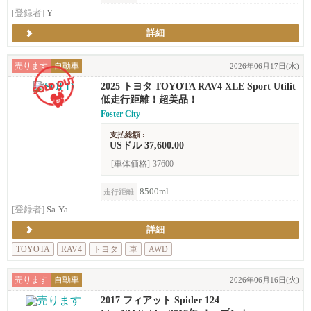
[登録者]
Y
詳細
売ります
自動車
2026年06月17日(水)
2025 トヨタ TOYOTA RAV4 XLE Sport Utilit
y 4D
低走行距離！超美品！
Foster City
支払総額 :
USドル 37,600.00
[車体価格]
37600
8500ml
走行距離
[登録者]
Sa-Ya
詳細
TOYOTA
RAV4
トヨタ
車
AWD
売ります
自動車
2026年06月16日(火)
2017 フィアット Spider 124