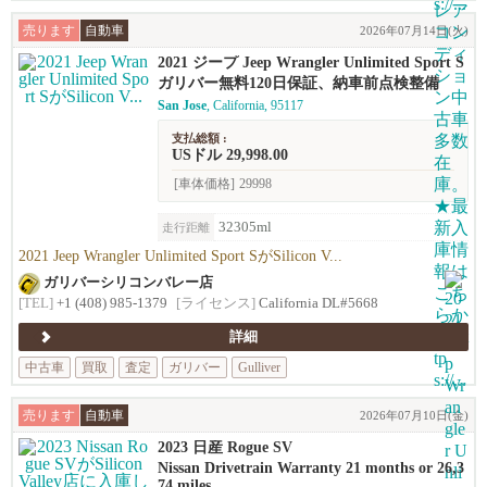
売ります
自動車
2026年07月14日(火)
2021 ジープ Jeep Wrangler Unlimited Sport S
ガリバー無料120日保証、納車前点検整備
San Jose
, California, 95117
支払総額 :
USドル 29,998.00
[車体価格]
29998
32305ml
走行距離
2021 Jeep Wrangler Unlimited Sport SがSilicon V...
ガリバーシリコンバレー店
[TEL]
+1 (408) 985-1379
[ライセンス]
California DL#5668
詳細
中古車
買取
査定
ガリバー
Gulliver
売ります
自動車
2026年07月10日(金)
2023 日産 Rogue SV
Nissan Drivetrain Warranty 21 months or 26,3
74 miles