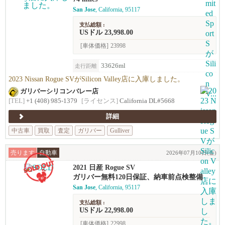
San Jose
, California, 95117
支払総額 :
USドル 23,998.00
[車体価格]
23998
33626ml
走行距離
2023 Nissan Rogue SVがSilicon Valley店に入庫しました。
ガリバーシリコンバレー店
[TEL]
+1 (408) 985-1379
[ライセンス]
California DL#5668
詳細
中古車
買取
査定
ガリバー
Gulliver
売ります
自動車
2026年07月10日(金)
2021 日産 Rogue SV
ガリバー無料120日保証、納車前点検整備
San Jose
, California, 95117
支払総額 :
USドル 22,998.00
[車体価格]
22998