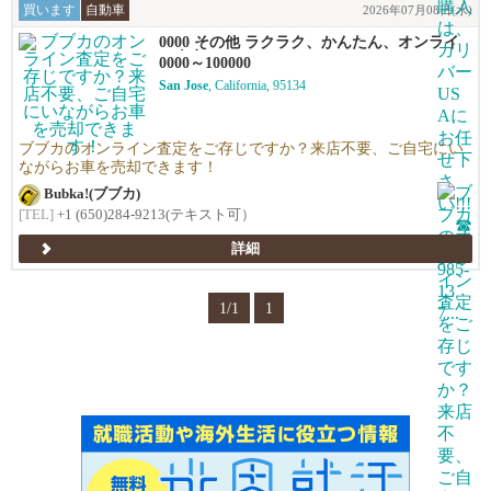
買います
自動車
2026年07月08日(水)
0000 その他 ラクラク、かんたん、オンライ
ン査定！
0000～100000
San Jose
, California, 95134
ブブカのオンライン査定をご存じですか？来店不要、ご自宅にい
ながらお車を売却できます！
Bubka!(ブブカ)
[TEL]
+1 (650)284-9213(テキスト可）
詳細
1/1
1