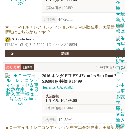
USドル 20,899.00
[車体価格]
20899
44720ml
走行距離
★ローマイル！レアコンディション中古車多数在庫。★最新入庫
情報はこちらから https://...
AB auto town
[TEL]
+1 (310) 212-7990
[ライセンス]
88341
詳細
売ります
自動車
2026年07月17日(金)
2016 ホンダ FIT EX 47k miles Sun Roof!!
$16980を 特価＄16499！
Torrance
, CA, 90502
支払総額 :
USドル 16,499.00
[車体価格]
16499
47458ml
走行距離
★ローマイル！レアコンディション中古車多数在庫。★最新入庫