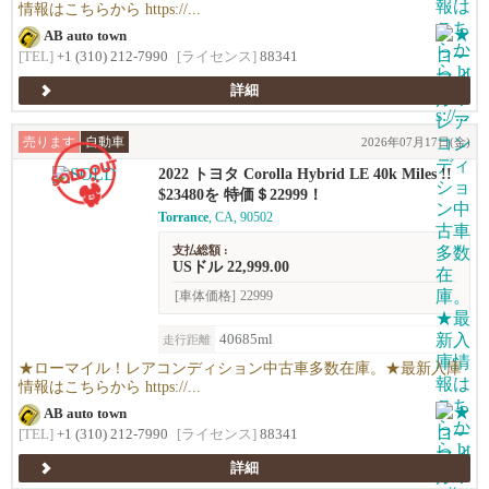
情報はこちらから https://...
AB auto town
[TEL]
+1 (310) 212-7990
[ライセンス]
88341
詳細
売ります
自動車
2026年07月17日(金)
2022 トヨタ Corolla Hybrid LE 40k Miles !!
$23480を 特価＄22999！
Torrance
, CA, 90502
支払総額 :
USドル 22,999.00
[車体価格]
22999
40685ml
走行距離
★ローマイル！レアコンディション中古車多数在庫。★最新入庫
情報はこちらから https://...
AB auto town
[TEL]
+1 (310) 212-7990
[ライセンス]
88341
詳細