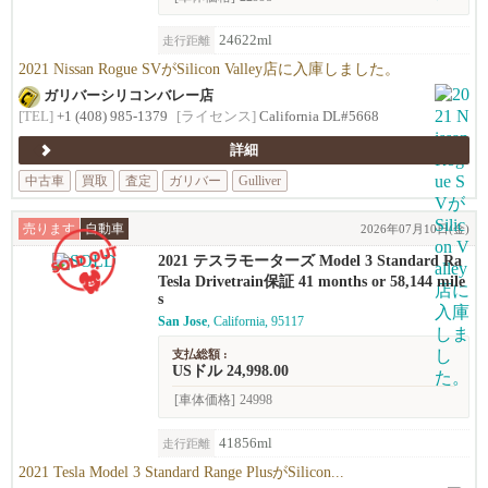
24622ml
走行距離
2021 Nissan Rogue SVがSilicon Valley店に入庫しました。
ガリバーシリコンバレー店
[TEL]
+1 (408) 985-1379
[ライセンス]
California DL#5668
詳細
中古車
買取
査定
ガリバー
Gulliver
売ります
自動車
2026年07月10日(金)
2021 テスラモーターズ Model 3 Standard Ra
nge Plus
Tesla Drivetrain保証 41 months or 58,144 mile
s
San Jose
, California, 95117
支払総額 :
USドル 24,998.00
[車体価格]
24998
41856ml
走行距離
2021 Tesla Model 3 Standard Range PlusがSilicon...