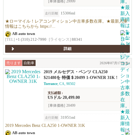
[車体価格]
29999
15306ml
走行距離
★ローマイル！レアコンディション中古車多数在庫。★最新入庫
情報はこちらから https://...
AB auto town
[TEL]
+1 (310) 212-7990
[ライセンス]
88341
詳細
売ります
自動車
2026年07月17日(金)
2019 メルセデス・ベンツ CLA250
$21480を 特価＄20499 1-OWNER 31K !
Torrance
, CA, 90502
支払総額 :
USドル 20,499.00
[車体価格]
20499
31951ml
走行距離
2019 Mercedes Benz CLA250 1-OWNER 31K
AB auto town