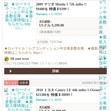
2009 マツダ Mazda 5 72k miles !!
$9480を 特価＄9299！
Torrance
, CA, 90502
支払総額 :
USドル 9,299.00
[車体価格]
9299
72517ml
走行距離
★ローマイル！レアコンディション中古車多数在庫。★最新入庫
情報はこちらから https://...
AB auto town
[TEL]
+1 (310) 212-7990
[ライセンス]
88341
詳細
売ります
自動車
2026年07月17日(金)
2018 トヨタ Camry LE 44k miles 1-Owner!!
$21380を 特価＄20899！
Torrance
, CA, 90502
支払総額 :