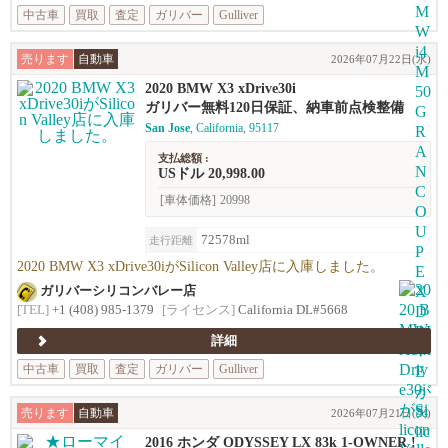
中古車
買取
査定
ガリバー
Gulliver
売ります
自動車
2026年07月22日(水)
2020 BMW X3 xDrive30i
ガリバー無料120日保証、納車前点検整備
San Jose
, California, 95117
支払総額 :
USドル 20,998.00
[車体価格]
20998
72578ml
走行距離
2020 BMW X3 xDrive30iがSilicon Valley店に入庫しました。
ガリバーシリコンバレー店
[TEL]
+1 (408) 985-1379
[ライセンス]
California DL#5668
詳細
中古車
買取
査定
ガリバー
Gulliver
売ります
自動車
2026年07月21日(火)
2016 ホンダ ODYSSEY LX 83k 1-OWNER !