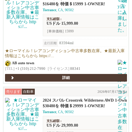
$16480を 特価＄15999 1-OWNER!
Torrance
, CA, 90502
支払総額 :
USドル 15,999.00
[車体価格]
15999
83594ml
走行距離
★ローマイル！レアコンディション中古車多数在庫。★最新入庫
情報はこちらから https://...
AB auto town
[TEL]
+1 (310) 212-7990
[ライセンス]
88341
詳細
売ります
自動車
2026年07月17日(金)
2024 スバル Crosstrek Wilderness AWD 1-Own
er!!
$30480を 特価＄29999 1-OWNER!
Torrance
, CA, 90502
支払総額 :
USドル 29,999.00