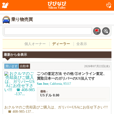
Silicon Valley
乗り物売買
個人オーナー
ディーラー
全表示
最新から全表示
買います
自動車
2026年07月22日(水)
二つの査定方法 その他 ①オンライン査定、
②御来店査定
買取日本一のガリバーのUS法人です
San Jose
, California, 95117
価格 :
USドル 0.00
おクルマのご売却及びご購入は、ガリバーUSAにお任せ下さい!!!
☎ 408-985-137...