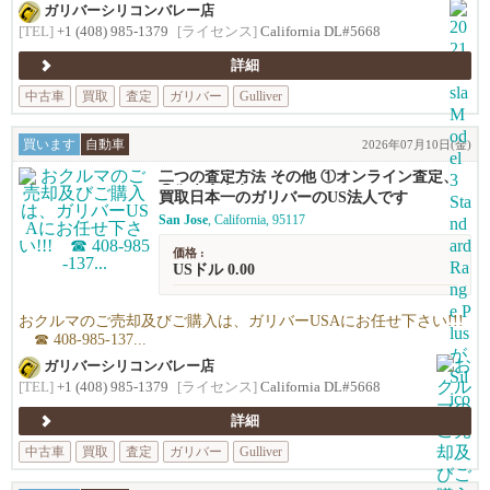
ガリバーシリコンバレー店
[TEL]
+1 (408) 985-1379
[ライセンス]
California DL#5668
詳細
中古車
買取
査定
ガリバー
Gulliver
買います
自動車
2026年07月10日(金)
二つの査定方法 その他 ①オンライン査定、
②御来店査定
買取日本一のガリバーのUS法人です
San Jose
, California, 95117
価格 :
USドル 0.00
おクルマのご売却及びご購入は、ガリバーUSAにお任せ下さい!!!
☎ 408-985-137...
ガリバーシリコンバレー店
[TEL]
+1 (408) 985-1379
[ライセンス]
California DL#5668
詳細
中古車
買取
査定
ガリバー
Gulliver