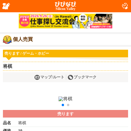
Silicon Valley
個人売買
売ります / ゲーム・ホビー
将棋
マップ/ルート
ブックマーク
売ります
品名
将棋
価格
10