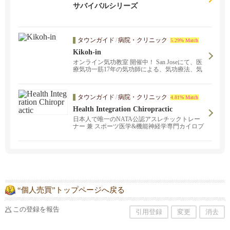
サバイバルシリーズ
タウンガイド
/
病院・クリニック
5.29% Match
Kikoh-in
オンライン気功教室 開催中！ San Joseにて、医
療気功一筋17年の気功師による、気功療法、気
功教室が受けられます。あなたの辛い痛み、重
いストレス、慢性症状を改善します。お気軽に
お問い合わせください。サンフランシスコ、バ
タウンガイド
/
病院・クリニック
4.81% Match
ークレー、オークランド、フリーモント、サン
マテオに出張します。呼吸、脱ストレス、がん
Health Integration Chiropractic
予防、健康、不妊改善のプログラムもありま
日本人で唯一のNATA公認アスレチックトレー
す。
ナー 兼 スポーツ医学&機能神経学専門カイロプ
ラクターのクリニック！サンノゼとサンマテオ
にクリニックがあります。スポーツ外傷でお悩
みの方、長年の肩こりや腰痛でお悩みの方か
ら、どこに行っても治らなかった原因不明の身
体の不調に悩まされている方から、アスレチッ
クパフォーマンスの向上を目指している方は是
非ご連絡ください。
“個人売買”トップページへ戻る
この登録を報告
引用登録
変更
消去