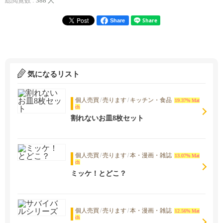
総閲覧数 :
388 人
Share
気になるリスト
個人売買
/
売ります
/
キッチン・食品
19.37% Mat
ch
割れないお皿8枚セット
個人売買
/
売ります
/
本・漫画・雑誌
13.07% Mat
ch
ミッケ！とどこ？
個人売買
/
売ります
/
本・漫画・雑誌
12.56% Mat
ch